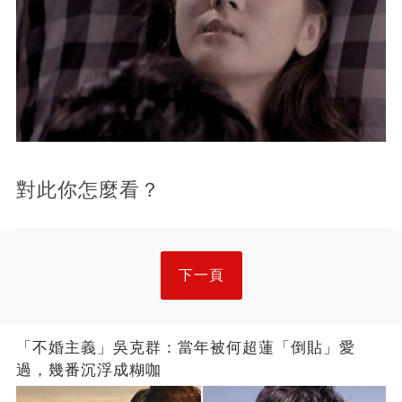
對此你怎麼看？
下一頁
「不婚主義」吳克群：當年被何超蓮「倒貼」愛
過，幾番沉浮成糊咖