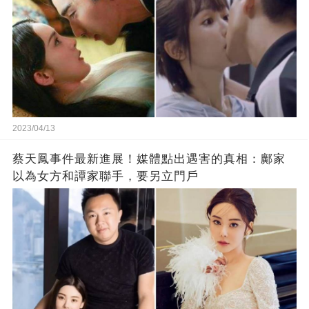
2023/04/13
蔡天鳳事件最新進展！媒體點出遇害的真相：鄺家
以為女方和譚家聯手，要另立門戶