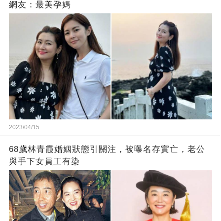
網友：最美孕媽
2023/04/15
68歲林青霞婚姻狀態引關注，被曝名存實亡，老公
與手下女員工有染