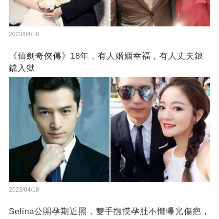
2023/04/18
《仙劍奇俠傳》18年，有人婚姻幸福，有人丈夫鋃
鐺入獄
2023/04/18
Selina公開孕期近照，雙手撫摸孕肚不懼曝光傷疤，