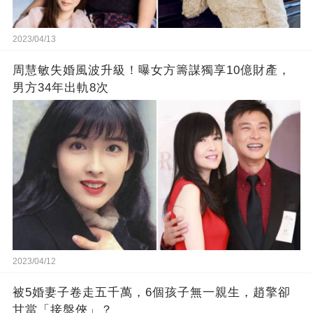
2023/04/13
周慧敏失婚風波升級！曝女方籌謀獨享10億財產，
男方34年出軌8次
2023/04/12
被5婚妻子卷走五千萬，6個孩子無一親生，趙擎卻
甘當「接盤俠」？