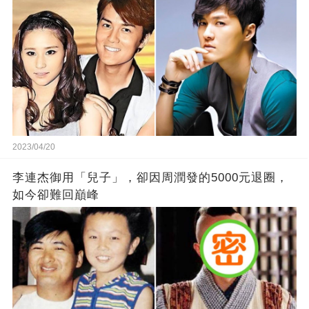
2023/04/20
李連杰御用「兒子」，卻因周潤發的5000元退圈，
如今卻難回巔峰