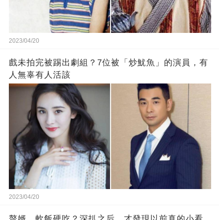
2023/04/20
戲未拍完被踢出劇組？7位被「炒魷魚」的演員，有
人無辜有人活該
2023/04/20
贅婿、軟飯硬吃？深扒之后，才發現以前真的小看