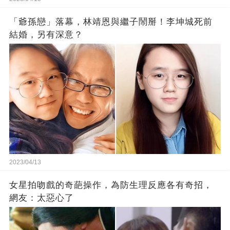
「爺孫戀」落幕，林靖恩與繼子鬧掰！李坤城死前
結婚，另有深意？
2023/04/13
女星拍吻戲的奇葩操作，為防生理反應各有奇招，
網友：太惡心了