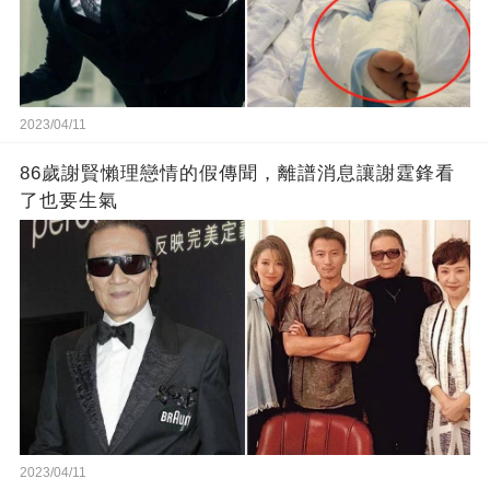
2023/04/11
86歲謝賢懶理戀情的假傳聞，離譜消息讓謝霆鋒看
了也要生氣
2023/04/11