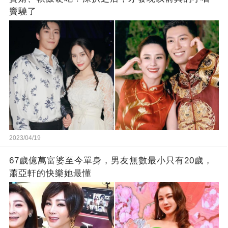
竇驍了
2023/04/19
67歲億萬富婆至今單身，男友無數最小只有20歲，
蕭亞軒的快樂她最懂