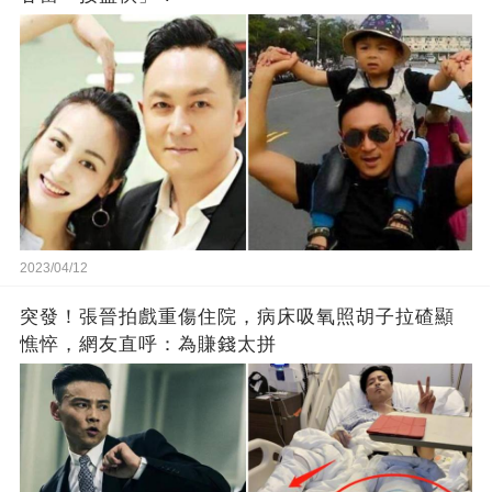
2023/04/12
突發！張晉拍戲重傷住院，病床吸氧照胡子拉碴顯
憔悴，網友直呼：為賺錢太拼