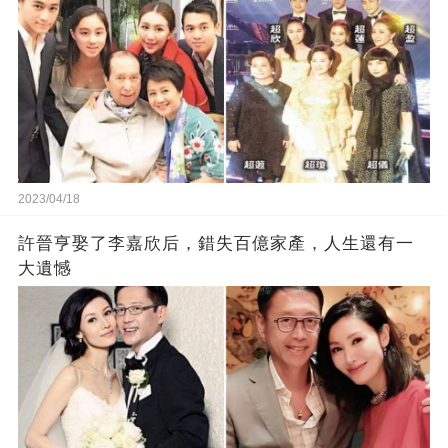
2023/04/18
許晉亨娶了李嘉欣后，錯失百億家產，人生還有一
大遺憾