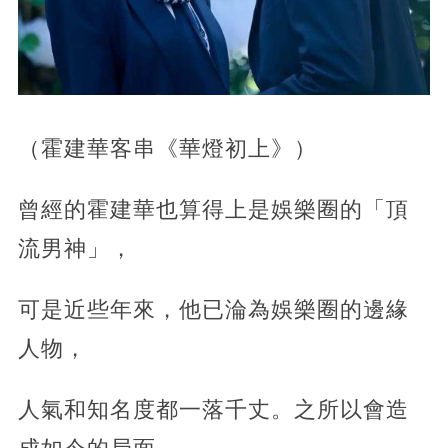
（霍建華客串《華燈初上》）
曾經的霍建華也算得上是娛樂圈的「頂
流男神」，
可是近些年來，他已淪為娛樂圈的邊緣
人物，
人氣和知名度都一落千丈。之所以會造