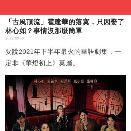
「古風頂流」霍建華的落寞，只因娶了
林心如？事情沒那麼簡單
2022/09/21
要說2021年下半年最火的華語劇集，一
定非《華燈初上》莫屬。