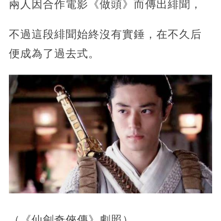
兩人因合作電影《做頭》而傳出緋聞，
不過這段緋聞始終沒有實錘，在不久后
便成為了過去式。
（《仙劍奇俠傳》劇照）