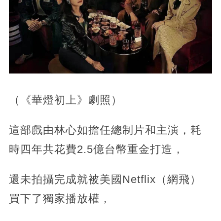
（《華燈初上》劇照）
這部戲由林心如擔任總制片和主演，耗
時四年共花費2.5億台幣重金打造，
還未拍攝完成就被美國Netflix（網飛）
買下了獨家播放權，