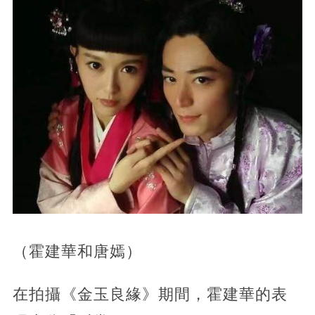
（霍建華和唐嫣）
在拍攝《金玉良緣》期間，霍建華的表