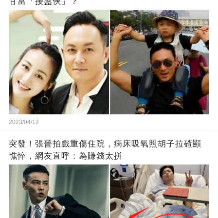
甘當「接盤俠」？
2023/04/12
突發！張晉拍戲重傷住院，病床吸氧照胡子拉碴顯
憔悴，網友直呼：為賺錢太拼