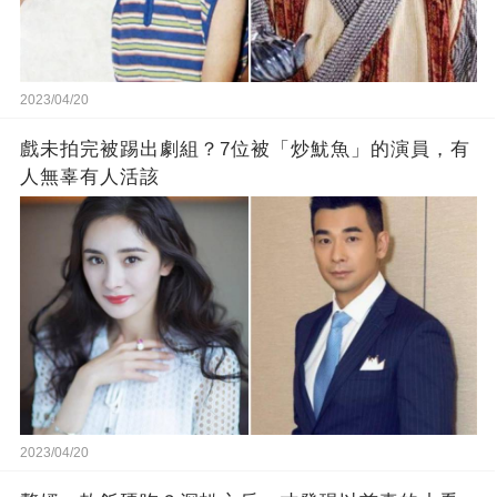
2023/04/20
戲未拍完被踢出劇組？7位被「炒魷魚」的演員，有
人無辜有人活該
2023/04/20