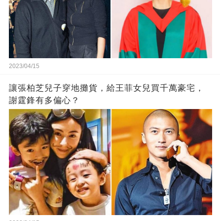
2023/04/15
讓張柏芝兒子穿地攤貨，給王菲女兒買千萬豪宅，
謝霆鋒有多偏心？