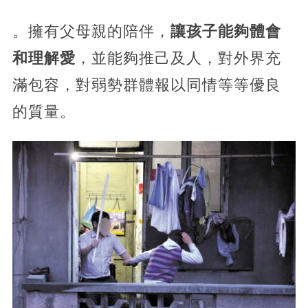
。擁有父母親的陪伴，
讓孩子能夠體會
和理解愛
，並能夠推己及人，對外界充
滿包容，對弱勢群體報以同情等等優良
的質量。