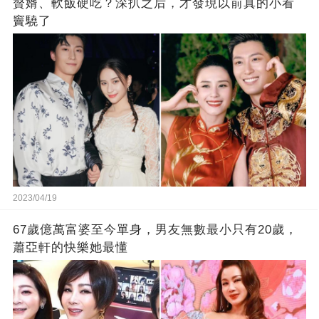
贅婿、軟飯硬吃？深扒之后，才發現以前真的小看
竇驍了
2023/04/19
67歲億萬富婆至今單身，男友無數最小只有20歲，
蕭亞軒的快樂她最懂