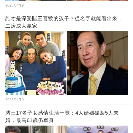
2023/04/19
誰才是深受賭王喜歡的孩子？從名字就能看出來，
二房成大贏家
2023/04/19
賭王17名子女感情生活一覽：4人婚姻破裂5人未
婚，最高61歲仍單身