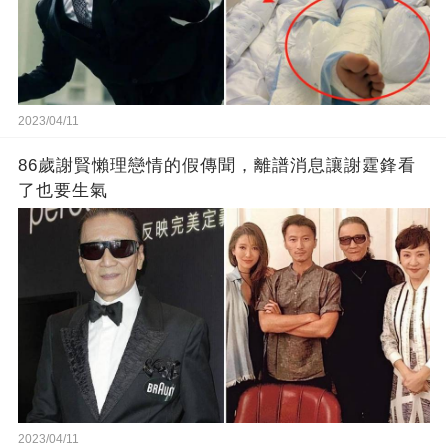
2023/04/11
86歲謝賢懶理戀情的假傳聞，離譜消息讓謝霆鋒看
了也要生氣
2023/04/11