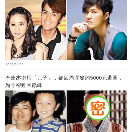
2023/04/20
李連杰御用「兒子」，卻因周潤發的5000元退圈，
如今卻難回巔峰