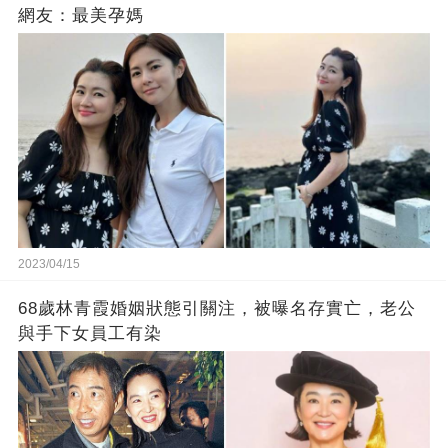
網友：最美孕媽
2023/04/15
68歲林青霞婚姻狀態引關注，被曝名存實亡，老公
與手下女員工有染