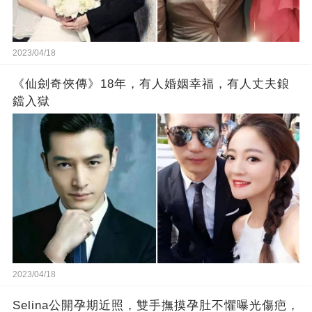
2023/04/18
《仙劍奇俠傳》18年，有人婚姻幸福，有人丈夫鋃
鐺入獄
2023/04/18
Selina公開孕期近照，雙手撫摸孕肚不懼曝光傷疤，