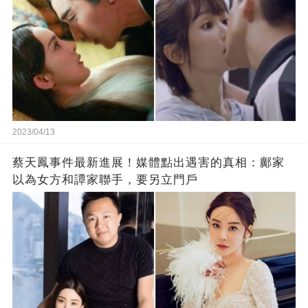
2023/04/13
蔡天鳳事件最新進展！媒體點出遇害的真相：鄺家
以為女方和譚家聯手，要另立門戶