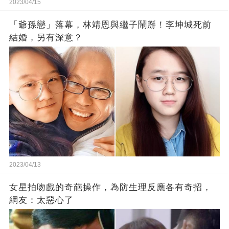
2023/04/15
「爺孫戀」落幕，林靖恩與繼子鬧掰！李坤城死前
結婚，另有深意？
2023/04/13
女星拍吻戲的奇葩操作，為防生理反應各有奇招，
網友：太惡心了