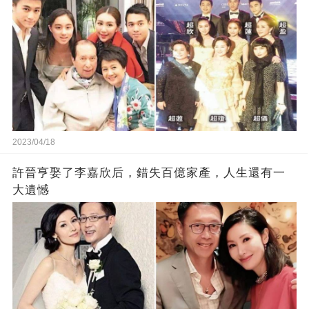
2023/04/18
許晉亨娶了李嘉欣后，錯失百億家產，人生還有一
大遺憾