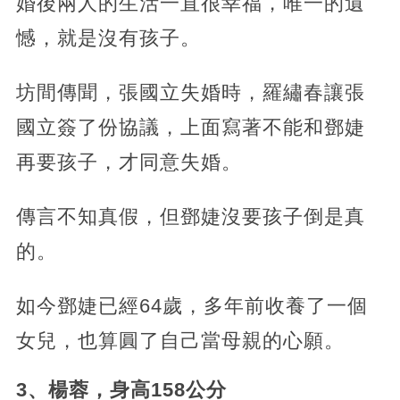
婚後兩人的生活一直很幸福，唯一的遺
憾，就是沒有孩子。
坊間傳聞，張國立失婚時，羅繡春讓張
國立簽了份協議，上面寫著不能和鄧婕
再要孩子，才同意失婚。
傳言不知真假，但鄧婕沒要孩子倒是真
的。
如今鄧婕已經64歲，多年前收養了一個
女兒，也算圓了自己當母親的心願。
3、楊蓉，身高158公分