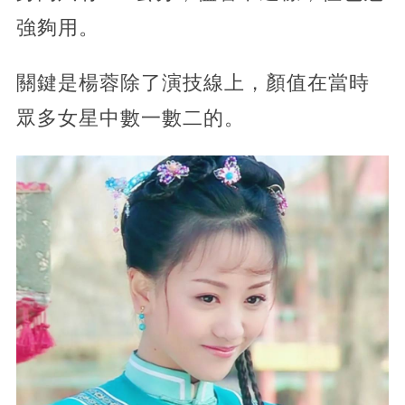
強夠用。
關鍵是楊蓉除了演技線上，顏值在當時
眾多女星中數一數二的。