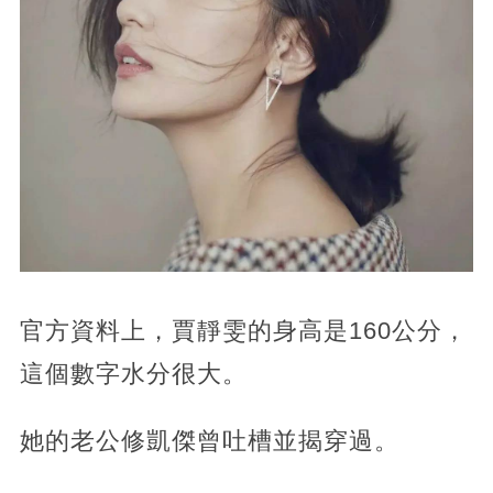
官方資料上，賈靜雯的身高是160公分，
這個數字水分很大。
她的老公修凱傑曾吐槽並揭穿過。