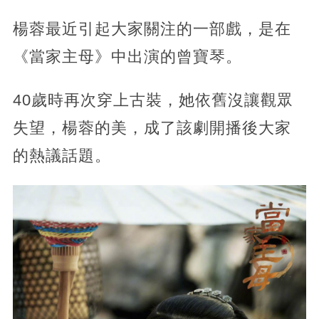
楊蓉最近引起大家關注的一部戲，是在
《當家主母》中出演的曾寶琴。
40歲時再次穿上古裝，她依舊沒讓觀眾
失望，楊蓉的美，成了該劇開播後大家
的熱議話題。