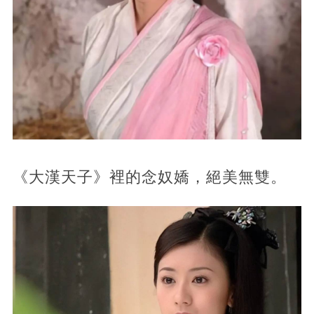
《大漢天子》裡的念奴嬌，絕美無雙。