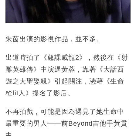
朱茵出演的影視作品，並不多。
出道時拍了《翹課威龍2》，然後在《射
雕英雄傳》中演過黃蓉，靠著《大話西
遊之大聖娶親》引起關注，憑藉《生命
楂fit人》提名了影后。
不再拍戲，可能是因為遇見了她生命中
最重要的男人——前Beyond吉他手黃貫
中。