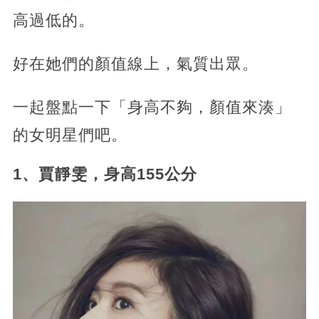
高過低的。
好在她們的顏值線上，氣質出眾。
一起盤點一下「身高不夠，顏值來湊」
的女明星們吧。
1、賈靜雯，身高155公分