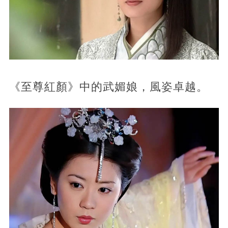
《至尊紅顏》中的武媚娘，風姿卓越。