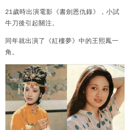
21歲時出演電影《書劍恩仇錄》，小試
牛刀後引起關注。
同年就出演了《紅樓夢》中的王熙鳳一
角。