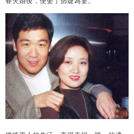
春失婚後，便娶了鄧婕為妻。