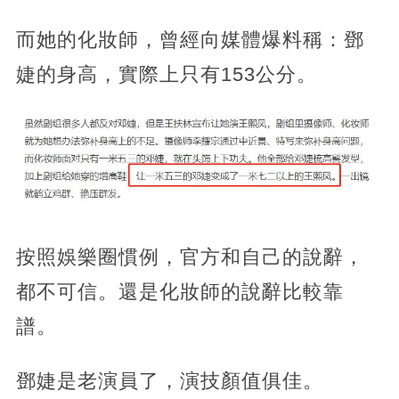
而她的化妝師，曾經向媒體爆料稱：鄧
婕的身高，實際上只有153公分。
按照娛樂圈慣例，官方和自己的說辭，
都不可信。還是化妝師的說辭比較靠
譜。
鄧婕是老演員了，演技顏值俱佳。