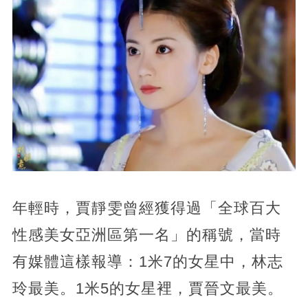
年輕時，賈靜雯曾經獲得過「全球百大
性感美女亞洲區第一名」的稱號，當時
有媒體這樣報導：1米7的女星中，林志
玲最美。1米5的女星裡，賈晉文最美。