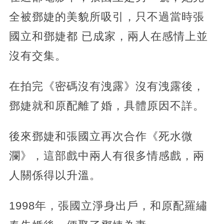
全被鄧婕的美貌所吸引，只不過當時張
國立和鄧婕都 已成家，兩人在感情上並
沒有交集。
在拍完《密碼沒有洩露》沒有洩露後，
鄧婕就和原配離了婚，具體原因不詳。
後來鄧婕和張國立再次合作《死水微
瀾》，這部戲中兩人有很多情感戲，兩
人關係得以升溫。
1998年，張國立淨身出戶，和原配羅繡