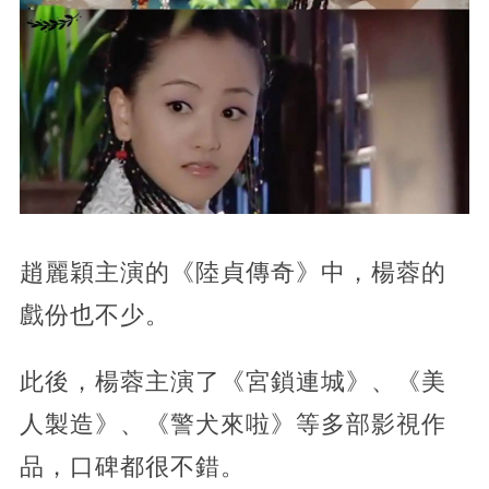
趙麗穎主演的《陸貞傳奇》中，楊蓉的
戲份也不少。
此後，楊蓉主演了《宮鎖連城》、《美
人製造》、《警犬來啦》等多部影視作
品，口碑都很不錯。