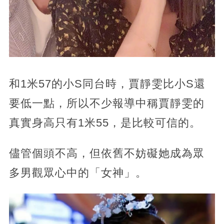
和1米57的小S同台時，賈靜雯比小S還
要低一點，所以不少報導中稱賈靜雯的
真實身高只有1米55，是比較可信的。
儘管個頭不高，但依舊不妨礙她成為眾
多男觀眾心中的「女神」。