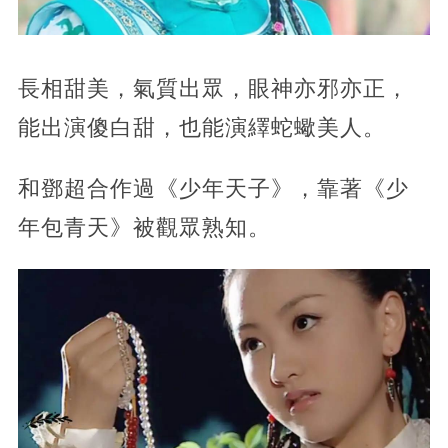
長相甜美，氣質出眾，眼神亦邪亦正，
能出演傻白甜，也能演繹蛇蠍美人。
和鄧超合作過《少年天子》，靠著《少
年包青天》被觀眾熟知。