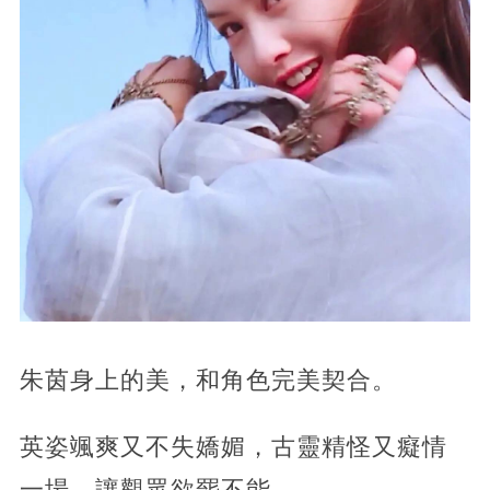
朱茵身上的美，和角色完美契合。
英姿颯爽又不失嬌媚，古靈精怪又癡情
一場，讓觀眾欲罷不能。