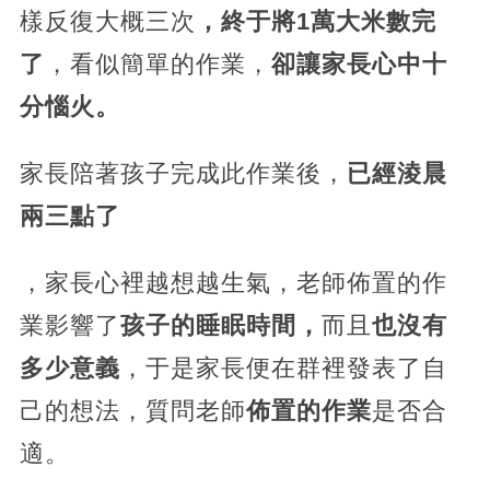
樣反復大概三次
，終于將1萬大米數完
了
，看似簡單的作業，
卻讓家長心中十
分惱火。
家長陪著孩子完成此作業後，
已經淩晨
兩三點了
，家長心裡越想越生氣，老師佈置的作
業影響了
孩子的睡眠時間，
而且
也沒有
多少意義
，于是家長便在群裡發表了自
己的想法，質問老師
佈置的作業
是否合
適。