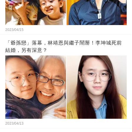
2023/04/15
「爺孫戀」落幕，林靖恩與繼子鬧掰！李坤城死前
結婚，另有深意？
2023/04/13