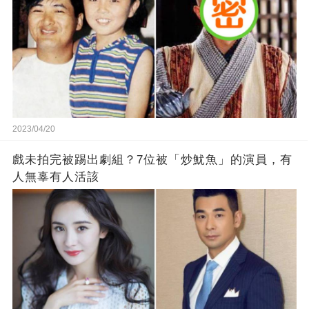
2023/04/20
戲未拍完被踢出劇組？7位被「炒魷魚」的演員，有
人無辜有人活該