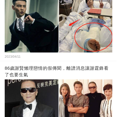
2023/04/11
86歲謝賢懶理戀情的假傳聞，離譜消息讓謝霆鋒看
了也要生氣