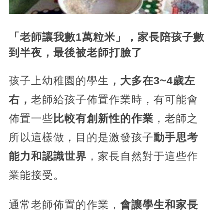
「老師讓我數1萬粒米」，家長陪孩子數
到半夜，最後被老師打臉了
孩子上幼稚園的學生
，大多在3~4歲左
右，
老師給孩子佈置作業時，有可能會
佈置一些
比較有創新性的作業
，老師之
所以這樣做，目的是激發孩子
動手思考
能力和認識世界
，家長自然對于這些作
業能接受。
通常老師佈置的作業，
會讓學生和家長