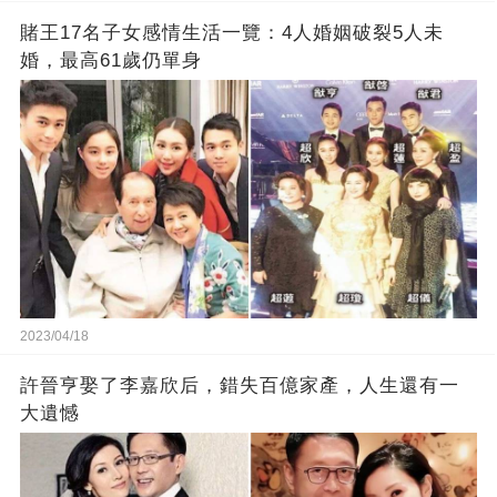
賭王17名子女感情生活一覽：4人婚姻破裂5人未
婚，最高61歲仍單身
2023/04/18
許晉亨娶了李嘉欣后，錯失百億家產，人生還有一
大遺憾