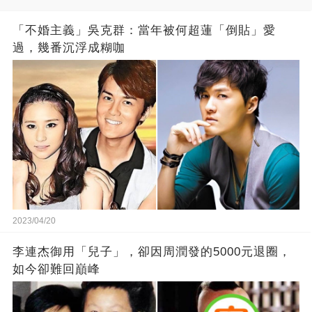
「不婚主義」吳克群：當年被何超蓮「倒貼」愛
過，幾番沉浮成糊咖
2023/04/20
李連杰御用「兒子」，卻因周潤發的5000元退圈，
如今卻難回巔峰