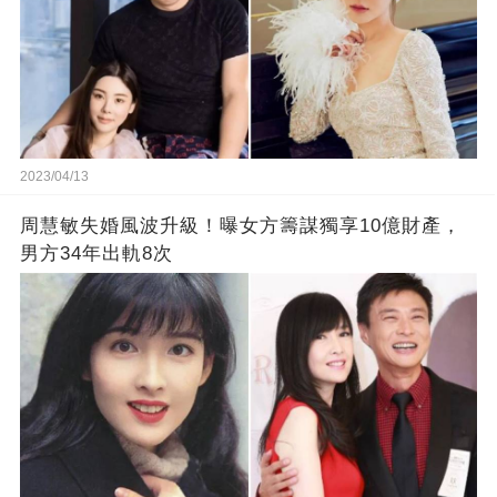
2023/04/13
周慧敏失婚風波升級！曝女方籌謀獨享10億財產，
男方34年出軌8次