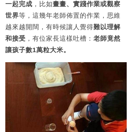
一起完成
，比如
畫畫、實踐作業或觀察
世界
等，這幾年老師佈置的作業，思維
越來越開闊，有時候讓人覺得
難以理解
和接受
，有位家長這樣吐槽：
老師竟然
讓孩子數1萬粒大米。