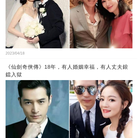
2023/04/18
《仙劍奇俠傳》18年，有人婚姻幸福，有人丈夫鋃
鐺入獄