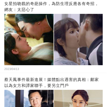
女星拍吻戲的奇葩操作，為防生理反應各有奇招，
網友：太惡心了
2023/04/13
蔡天鳳事件最新進展！媒體點出遇害的真相：鄺家
以為女方和譚家聯手，要另立門戶