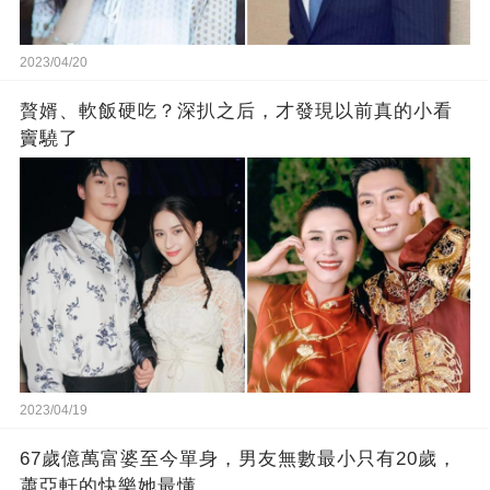
2023/04/20
贅婿、軟飯硬吃？深扒之后，才發現以前真的小看
竇驍了
2023/04/19
67歲億萬富婆至今單身，男友無數最小只有20歲，
蕭亞軒的快樂她最懂