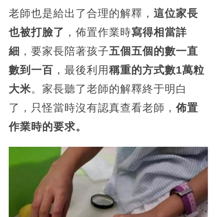
老師也是給出了合理的解釋，
這位家長
也被打臉了
，佈置作業時
寫得相當詳
細
，要家長陪著孩子
五個五個的數一直
數到一百
，最後利用
稱重的方式數1萬粒
大米
。家長聽了老師的解釋終于明白
了，只怪當時沒有認真查看老師，
佈置
作業時的要求。