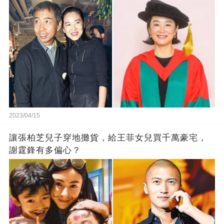
2023/04/15
讓張柏芝兒子穿地攤貨，給王菲女兒買千萬豪宅，
謝霆鋒有多偏心？