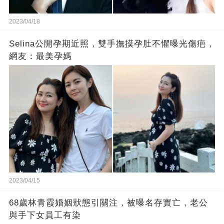
2023/04/18
Selina公開孕期近照，雙手撫摸孕肚不懼曝光傷疤，
網友：最美孕媽
2023/04/15
68歲林青霞婚姻狀態引關注，被曝名存實亡，老公
與手下女員工有染