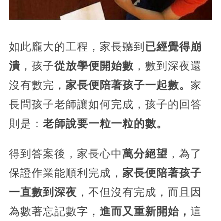
如此龐大的工程，家長聽到
已經覺得崩
潰
，孩子
從放學便開始數
，數到深夜還
沒有數完，
家長便陪著孩子一起數。
家
長問孩子老師讓如何完成，孩子的回答
則是：
老師說要一粒一粒的數。
得到答案後，家長心中
萬分絕望
，為了
保證作業能順利完成，
家長便陪著孩子
一直數到深夜
，不但沒有完成，而且因
為數著忘記數字，
進而又重新開始，
這