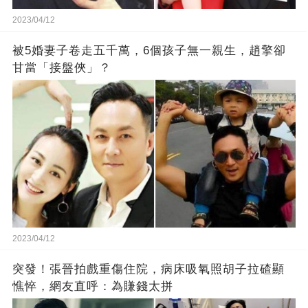
2023/04/12
被5婚妻子卷走五千萬，6個孩子無一親生，趙擎卻
甘當「接盤俠」？
2023/04/12
突發！張晉拍戲重傷住院，病床吸氧照胡子拉碴顯
憔悴，網友直呼：為賺錢太拼