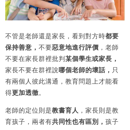
不管是老師還是家長，看到對方時
都要
保持善意，
不要
惡意地進行評價
，老師
不要在家長群裡批判
某個學生或家長，
家長不要在群裡說
哪個老師的壞話，
只
有兩個人彼此溝通，教育問題上才能看
得
更加透徹
。
老師的定位則是
教書育人
，家長則是教
育孩子，兩者有
共同性也有區別，
孩子