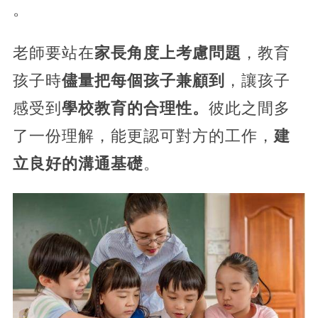
。
老師要站在
家長角度上考慮問題
，教育
孩子時
儘量把每個孩子兼顧到
，讓孩子
感受到
學校教育的合理性。
彼此之間多
了一份理解，能更認可對方的工作，
建
立良好的溝通基礎
。