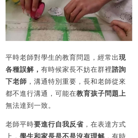
平時老師對學生的教育問題，經常出
現
各種誤解，
有時候家長不妨在群裡
諮詢
下老師
，溝通特別重要，長和老師從來
都不進行溝通，可能在
教育孩子問題上
無法達到一致。
老師平時
要進行自我反省
，在表達方式
上，
學生和家長是不是沒有理解
，有時