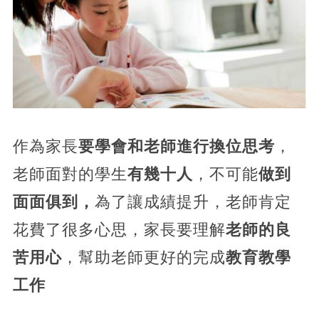
作為家長
要學會和老師進行換位思考
，
老師面對的學生
有幾十人
，不可能
做到
面面俱到，
為了讓成績提升，老師肯定
花費了很多心思，家長要理解
老師的良
苦用心
，幫助老師更好的完成
教育教學
工作