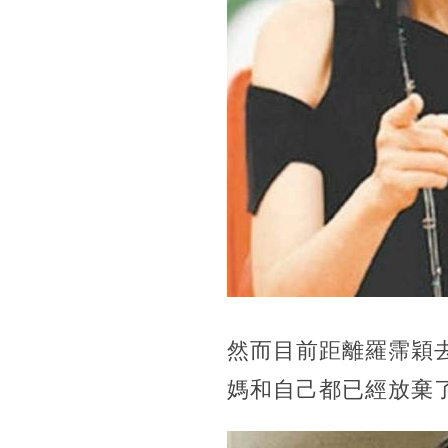
然而目前距離羅霈穎
媽和自己都已經放棄