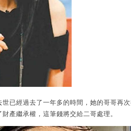
去世已經過去了一年多的時間，她的哥哥再次
了財產繼承權，這筆錢將交給二哥處理。