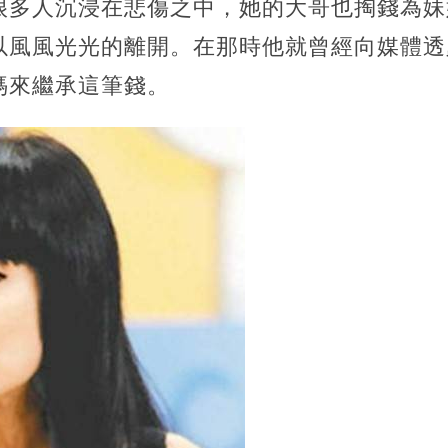
很多人沉浸在悲傷之中，她的大哥也掏錢為妹
以風風光光的離開。在那時他就曾經向媒體透
媽來繼承這筆錢。