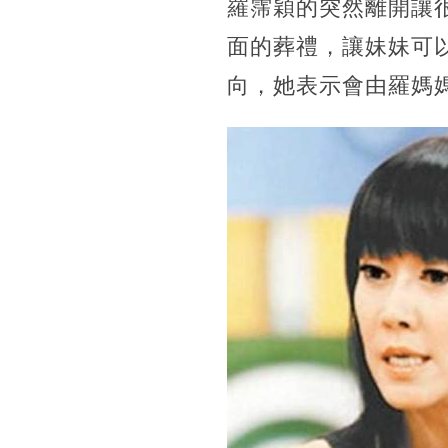
羅霈穎的突然離開讓
面的葬禮，讓妹妹可
向，她表示會由羅媽