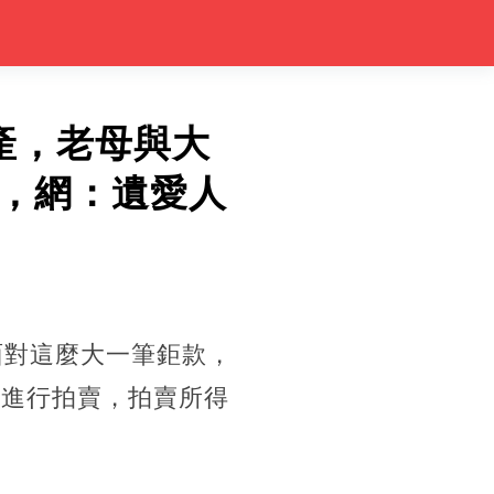
產，老母與大
，網：遺愛人
面對這麼大一筆鉅款，
物進行拍賣，拍賣所得