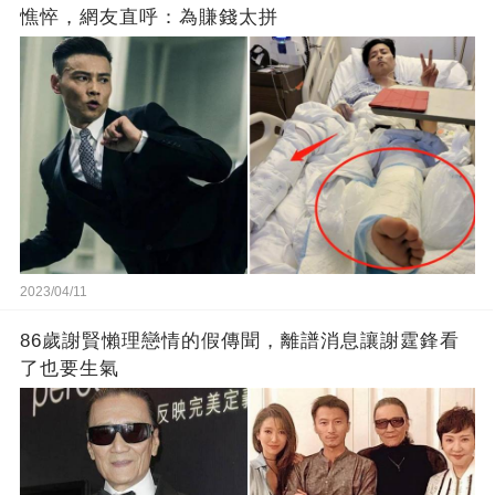
憔悴，網友直呼：為賺錢太拼
2023/04/11
86歲謝賢懶理戀情的假傳聞，離譜消息讓謝霆鋒看
了也要生氣