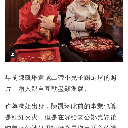
早前陳凱琳還曬出帶小兒子踢足球的照
片，兩人親自互動盡顯溫馨。
作為港姐出身，陳凱琳此前的事業也算
是紅紅火火，但是在嫁給老公鄭嘉穎後