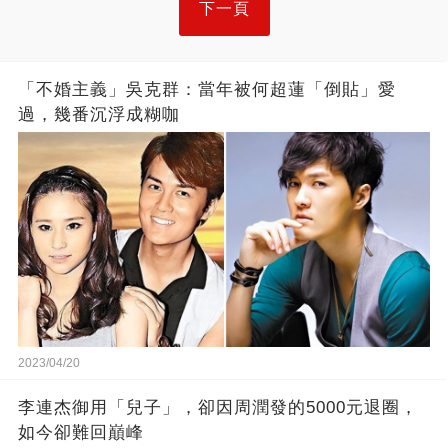
下一頁
「不婚主義」吳克群：當年被何超蓮「倒貼」愛
過，幾番沉浮成糊咖
2023/04/20
李連杰御用「兒子」，卻因周潤發的5000元退圈，
如今卻難回巔峰