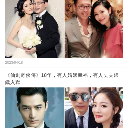
2023/04/18
《仙劍奇俠傳》18年，有人婚姻幸福，有人丈夫鋃
鐺入獄