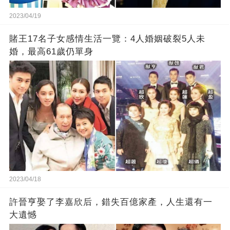
2023/04/19
賭王17名子女感情生活一覽：4人婚姻破裂5人未
婚，最高61歲仍單身
2023/04/18
許晉亨娶了李嘉欣后，錯失百億家產，人生還有一
大遺憾