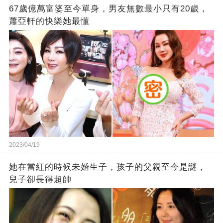
67歲億萬富婆至今單身，男友無數最小只有20歲，
蕭亞軒的快樂她最懂
2023/04/19
她在當紅的時候未婚生子，孩子的父親至今是謎，
兒子卻長得超帥