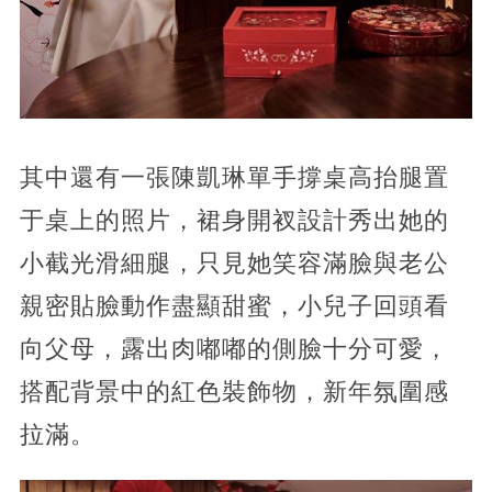
其中還有一張陳凱琳單手撐桌高抬腿置
于桌上的照片，裙身開衩設計秀出她的
小截光滑細腿，只見她笑容滿臉與老公
親密貼臉動作盡顯甜蜜，小兒子回頭看
向父母，露出肉嘟嘟的側臉十分可愛，
搭配背景中的紅色裝飾物，新年氛圍感
拉滿。