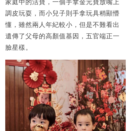
家庭中的活寶，一個手拿金元寶放嘴上
調皮玩耍，而小兒子則手拿玩具稍顯懵
懂，雖然兩人年紀較小，但是不難看出
遺傳了父母的高顏值基因，五官端正一
臉星樣。