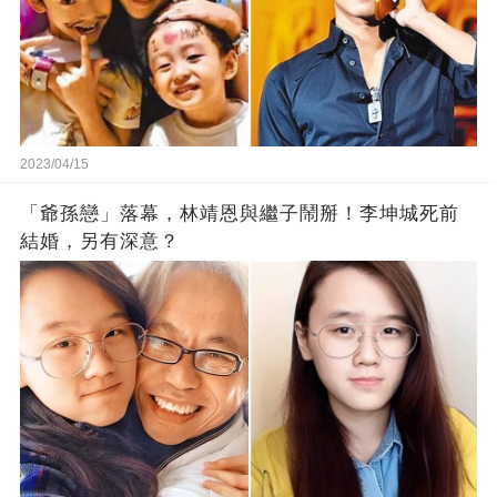
2023/04/15
「爺孫戀」落幕，林靖恩與繼子鬧掰！李坤城死前
結婚，另有深意？