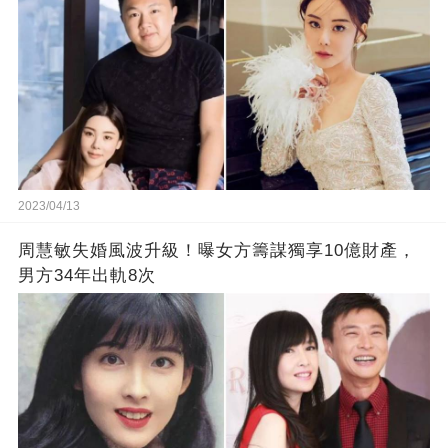
2023/04/13
周慧敏失婚風波升級！曝女方籌謀獨享10億財產，
男方34年出軌8次