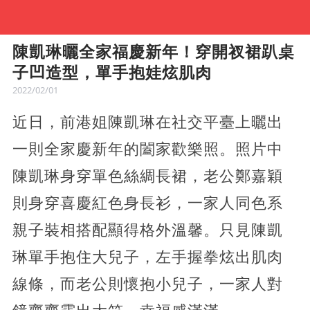
陳凱琳曬全家福慶新年！穿開衩裙趴桌
子凹造型，單手抱娃炫肌肉
2022/02/01
近日，前港姐陳凱琳在社交平臺上曬出
一則全家慶新年的闔家歡樂照。照片中
陳凱琳身穿單色絲綢長裙，老公鄭嘉穎
則身穿喜慶紅色身長衫，一家人同色系
親子裝相搭配顯得格外溫馨。只見陳凱
琳單手抱住大兒子，左手握拳炫出肌肉
線條，而老公則懷抱小兒子，一家人對