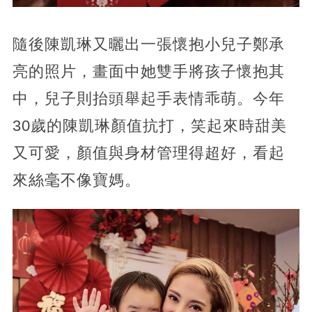
隨後陳凱琳又曬出一張懷抱小兒子鄭承
亮的照片，畫面中她雙手將孩子懷抱其
中，兒子則抬頭舉起手表情乖萌。今年
30歲的陳凱琳顏值抗打，笑起來時甜美
又可愛，顏值與身材管理得超好，看起
來絲毫不像寶媽。