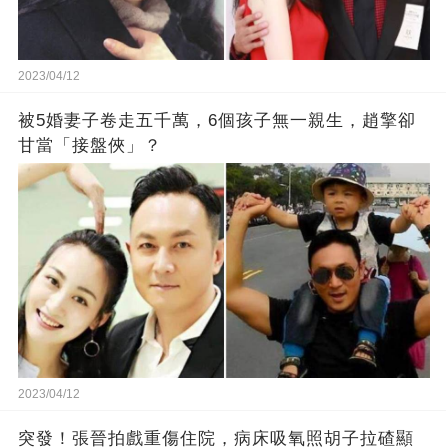
2023/04/12
被5婚妻子卷走五千萬，6個孩子無一親生，趙擎卻
甘當「接盤俠」？
2023/04/12
突發！張晉拍戲重傷住院，病床吸氧照胡子拉碴顯