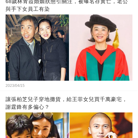
68歲林青霞婚姻狀態引關注，被曝名存實亡，老公
與手下女員工有染
2023/04/15
讓張柏芝兒子穿地攤貨，給王菲女兒買千萬豪宅，
謝霆鋒有多偏心？