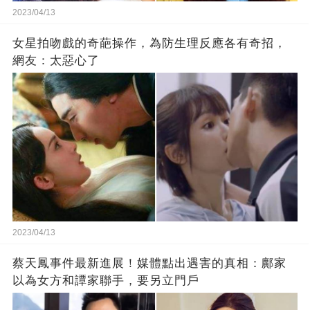
2023/04/13
女星拍吻戲的奇葩操作，為防生理反應各有奇招，
網友：太惡心了
2023/04/13
蔡天鳳事件最新進展！媒體點出遇害的真相：鄺家
以為女方和譚家聯手，要另立門戶