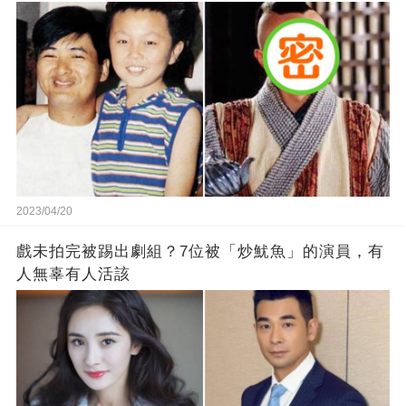
2023/04/20
戲未拍完被踢出劇組？7位被「炒魷魚」的演員，有
人無辜有人活該