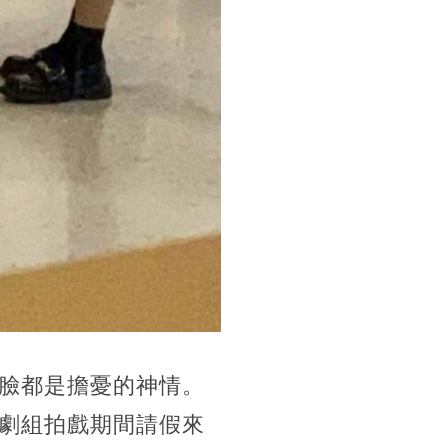
臉都是擔憂的神情。
劇組拍戲期間請假來