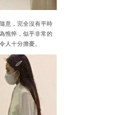
隨意，完全沒有平時
為憔悴，似乎非常的
令人十分擔憂。