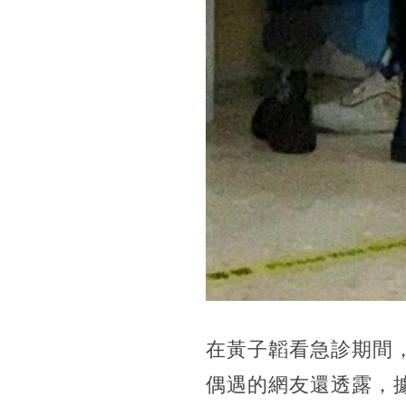
在黃子韜看急診期間
偶遇的網友還透露，