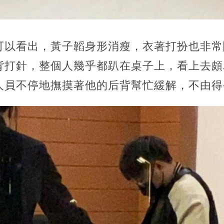
可以看出，黃子韜身形消瘦，衣著打扮也非常
背打針，整個人幾乎都趴在桌子上，看上去頗
人員不停地撫摸著他的后背幫忙緩解，不由得