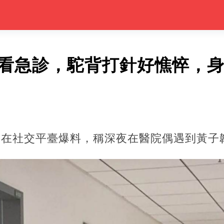
夜看急診，駝背打針好憔悴，身
網友在社交平臺爆料，稱深夜在醫院偶遇到黃子