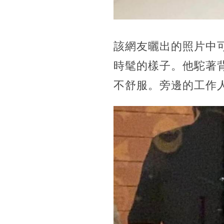
該網友曬出的照片中
時髦的樣子。他駝著
不舒服。旁邊的工作