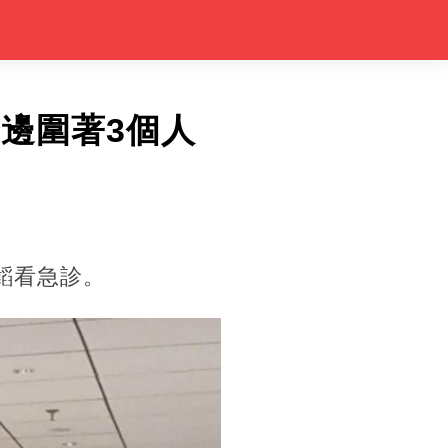
邊圍著3個人
韜看急診。