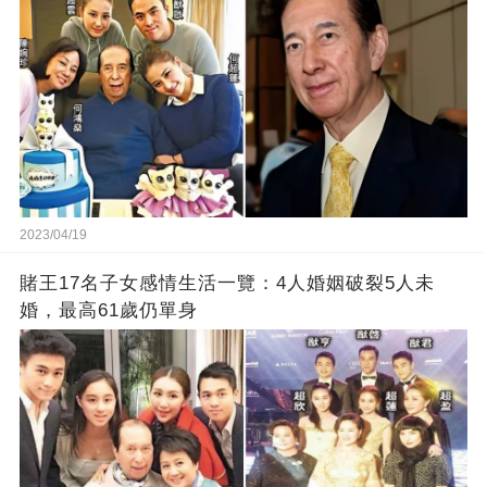
2023/04/19
賭王17名子女感情生活一覽：4人婚姻破裂5人未
婚，最高61歲仍單身