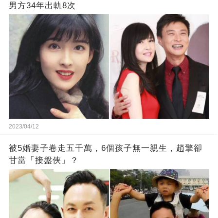
男方34年出軌8次
2023/04/12
被5婚妻子卷走五千萬，6個孩子無一親生，趙擎卻
甘當「接盤俠」？