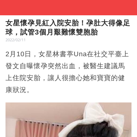
女星懷孕見紅入院安胎！孕肚大得像足
球，試管3個月艱難懷雙胞胎
2022/02/11
2月10日，女星林書葶Una在社交平臺上
發文自曝懷孕突然出血，被醫生建議馬
上住院安胎，讓人很擔心她和寶寶的健
康狀況。