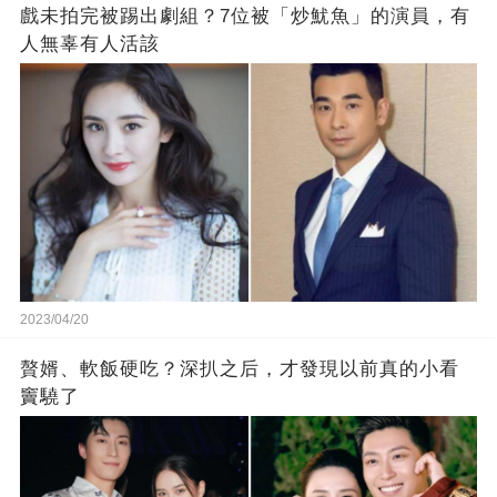
戲未拍完被踢出劇組？7位被「炒魷魚」的演員，有
人無辜有人活該
2023/04/20
贅婿、軟飯硬吃？深扒之后，才發現以前真的小看
竇驍了