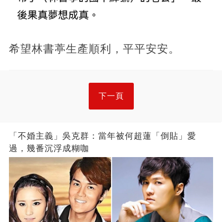
希望林書葶生產順利，平平安安。
下一頁
「不婚主義」吳克群：當年被何超蓮「倒貼」愛
過，幾番沉浮成糊咖