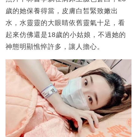
歲的她保養得當，皮膚白皙緊致嫩出
水，水靈靈的大眼睛依舊靈氣十足，看
起來仿佛還是18歲的小姑娘，不過她的
神態明顯憔悴許多，讓人擔心。