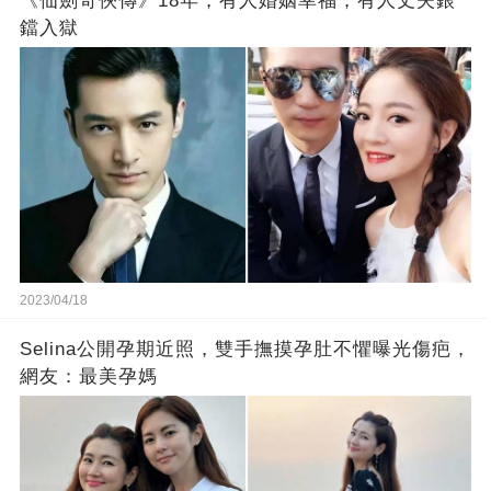
《仙劍奇俠傳》18年，有人婚姻幸福，有人丈夫鋃
鐺入獄
2023/04/18
Selina公開孕期近照，雙手撫摸孕肚不懼曝光傷疤，
網友：最美孕媽