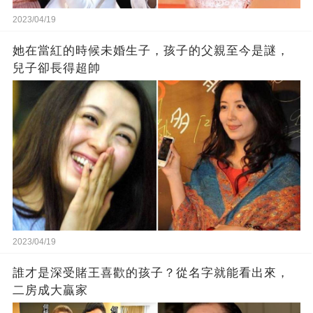
2023/04/19
她在當紅的時候未婚生子，孩子的父親至今是謎，
兒子卻長得超帥
2023/04/19
誰才是深受賭王喜歡的孩子？從名字就能看出來，
二房成大贏家