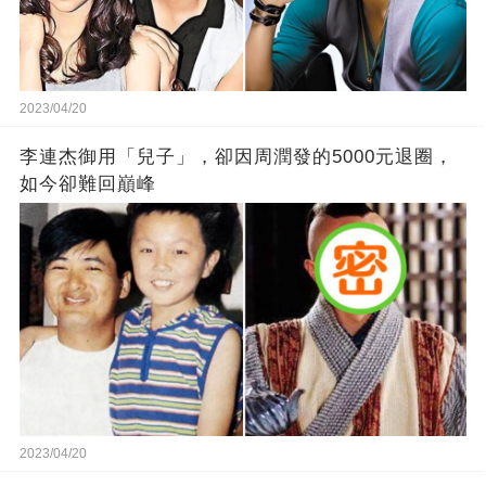
2023/04/20
李連杰御用「兒子」，卻因周潤發的5000元退圈，
如今卻難回巔峰
2023/04/20