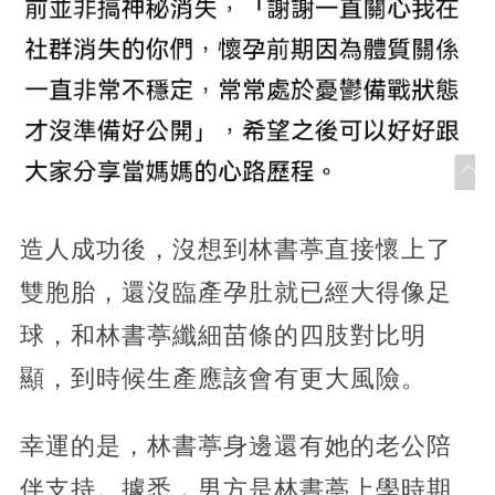
造人成功後，沒想到林書葶直接懷上了
雙胞胎，還沒臨產孕肚就已經大得像足
球，和林書葶纖細苗條的四肢對比明
顯，到時候生產應該會有更大風險。
幸運的是，林書葶身邊還有她的老公陪
伴支持。據悉，男方是林書葶上學時期