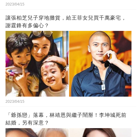
2023/04/15
讓張柏芝兒子穿地攤貨，給王菲女兒買千萬豪宅，
謝霆鋒有多偏心？
2023/04/15
「爺孫戀」落幕，林靖恩與繼子鬧掰！李坤城死前
結婚，另有深意？