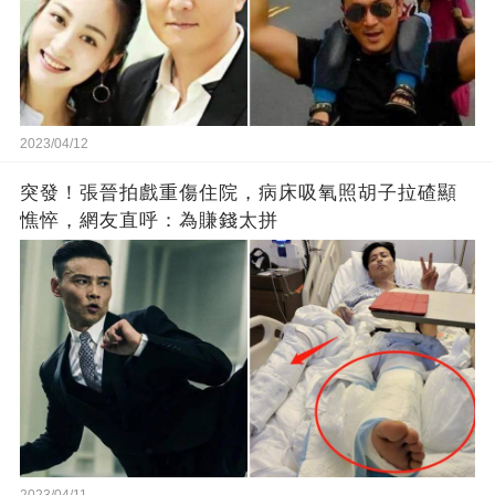
2023/04/12
突發！張晉拍戲重傷住院，病床吸氧照胡子拉碴顯
憔悴，網友直呼：為賺錢太拼