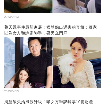
2023/04/13
蔡天鳳事件最新進展！媒體點出遇害的真相：鄺家
以為女方和譚家聯手，要另立門戶
2023/04/13
周慧敏失婚風波升級！曝女方籌謀獨享10億財產，