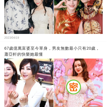
2023/04/19
67歲億萬富婆至今單身，男友無數最小只有20歲，
蕭亞軒的快樂她最懂