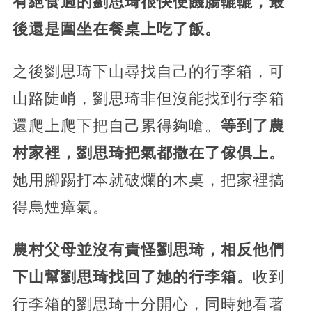
有絕食過的劉思琦很快便饑腸轆轆，最
後還是圍坐在餐桌上吃了飯。
之後劉思琦下山尋找自己的行李箱，可
山路陡峭，劉思琦非但沒能找到行李箱
還爬上爬下把自己累得夠嗆。
等到了農
村家裡，劉思琦把氣都撒在了傢俱上。
她用腳踢打本就破爛的木桌，把家裡搞
得烏煙瘴氣。
農村父母並沒有責怪劉思琦，相反他們
下山幫劉思琦找回了她的行李箱。
收到
行李箱的劉思琦十分開心，同時她看著