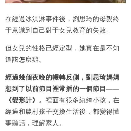
在經過冰淇淋事件後，劉思琦的母親終
于意識到自己對于女兒教育的失敗。
但女兒的性格已經定型，她實在是不知
道該怎麼辦。
經過幾個夜晚的輾轉反側，劉思琦媽媽
想到了以前節目裡常播的一個節目——
《變形計》。
裡面有很多紈絝小孩，在
經過和農村孩子交換生活後，都變得懂
事聽話，理解家人。