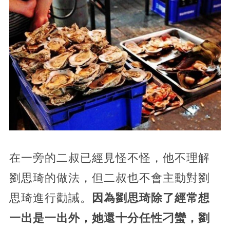
在一旁的二叔已經見怪不怪，他不理解
劉思琦的做法，但二叔也不會主動對劉
思琦進行勸誡。
因為劉思琦除了經常想
一出是一出外，她還十分任性刁蠻，劉