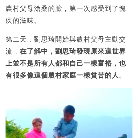
農村父母滄桑的臉，第一次感受到了愧
疚的滋味。
第二天，劉思琦開始與農村父母主動交
流，
在了解中，劉思琦發現原來這世界
上並不是所有人都和自己一樣富裕，也
有很多像這個農村家庭一樣貧苦的人。