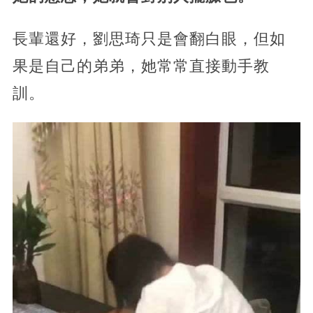
長輩還好，劉思琦只是會翻白眼，但如
果是自己的弟弟，她常常直接動手教
訓。