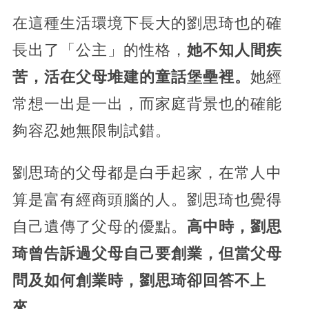
在這種生活環境下長大的劉思琦也的確
長出了「公主」的性格，
她不知人間疾
苦，活在父母堆建的童話堡壘裡。
她經
常想一出是一出，而家庭背景也的確能
夠容忍她無限制試錯。
劉思琦的父母都是白手起家，在常人中
算是富有經商頭腦的人。劉思琦也覺得
自己遺傳了父母的優點。
高中時，劉思
琦曾告訴過父母自己要創業，但當父母
問及如何創業時，劉思琦卻回答不上
來。