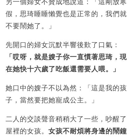
另一個婦女不贊成地說道：「這剛放寒
假，思琦睡睡懶覺也是正常的，我們就
不要鬧她了。」
先開口的婦女沉默半響後歎了口氣：
「哎呀，就是嫂子你一直慣著思琦，現
在她快十六歲了吃飯還需要人喂。」
她口中的嫂子不以為然：「這是我的孩
子，當然要把她寵成公主。」
二人的交談聲音稍稍大了一些，吵醒了
屋裡的女孩。
女孩不耐煩將身邊的鬧鐘