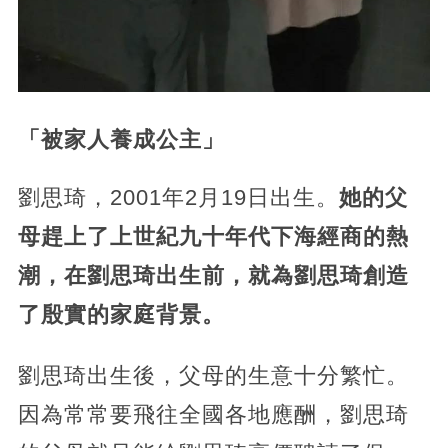
「被家人養成公主」
劉思琦，2001年2月19日出生。
她的父
母趕上了上世紀九十年代下海經商的熱
潮，在劉思琦出生前，就為劉思琦創造
了殷實的家庭背景。
劉思琦出生後，父母的生意十分繁忙。
因為常常要飛往全國各地應酬，劉思琦