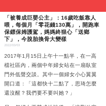
「被養成巨嬰公主」：16歲吃飯靠人
喂，每個月「零花錢130萬」，開跑車
保鏢保姆護駕，媽媽終狠心「送鄉
下」，今脫胎換骨大變樣
2022/03/03
2017年1月15日上午十一點半，在一高
檔社區內，兩個中年婦女站在一扇臥室
門外低聲交談。其中一個婦女小心翼翼
開口道：「這都快十二點了，思琦怎麼
還沒醒？我們要不要叫她？」