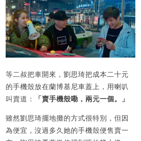
等二叔把車開來，劉思琦把成本二十元
的手機殼放在蘭博基尼車蓋上，用喇叭
叫賣道：
「賣手機殼嘞，兩元一個。」
雖然劉思琦擺地攤的方式很特別，但因
為便宜，沒過多久她的手機殼便售賣一