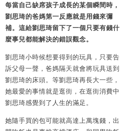
每當自己缺席孩子成長的某個瞬間時，
劉思琦的爸媽第一反應就是用錢來彌
補。這給劉思琦留下了一個只要有錢什
麼事兒都能解決的錯誤觀念。
劉思琦小時候想要得到的玩具，只要告
訴父母一聲，爸媽隔天就會將玩具送到
劉思琦的床頭。等劉思琦再長大一些，
她最愛的事情就是逛街，在逛街消費中
劉思琦感覺到了人生的滿足。
她隨手買的包可能就高達上萬塊錢，出