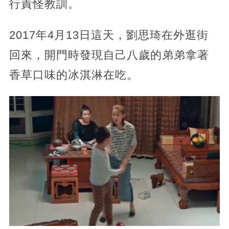
行責怪教訓。
2017年4月13日這天，劉思琦在外逛街
回來，開門時發現自己八歲的弟弟拿著
香草口味的冰淇淋在吃。