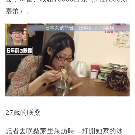
臺幣）。
27歲的咲桑
記者去咲桑家里采訪時，打開她家的冰