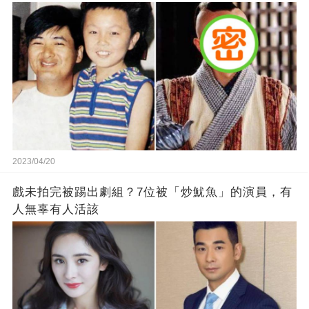
2023/04/20
戲未拍完被踢出劇組？7位被「炒魷魚」的演員，有
人無辜有人活該