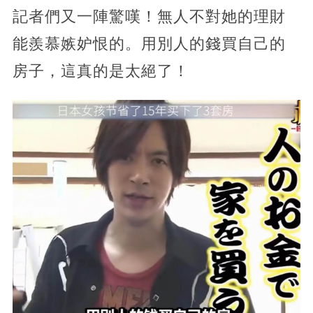
記者們又一陣驚嘆！無人不對她的理財
能羨慕嫉妒恨的。用別人的錢買自己的
房子，這真的是太絕了！