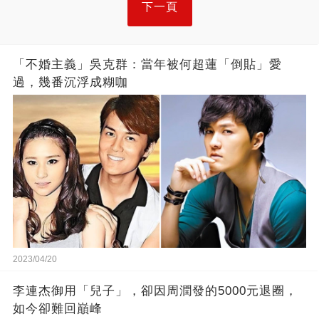
下一頁
「不婚主義」吳克群：當年被何超蓮「倒貼」愛
過，幾番沉浮成糊咖
2023/04/20
李連杰御用「兒子」，卻因周潤發的5000元退圈，
如今卻難回巔峰