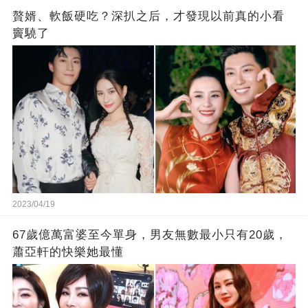
贅婿、軟飯硬吃？深扒之后，才發現以前真的小看
竇驍了
2023/04/19
67歲億萬富婆至今單身，男友無數最小只有20歲，
蕭亞軒的快樂她最懂