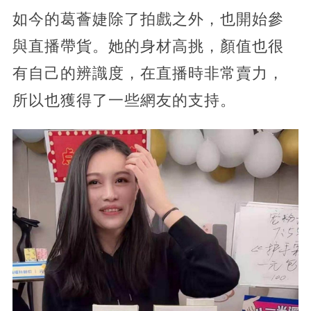
如今的葛薈婕除了拍戲之外，也開始參
與直播帶貨。她的身材高挑，顏值也很
有自己的辨識度，在直播時非常賣力，
所以也獲得了一些網友的支持。