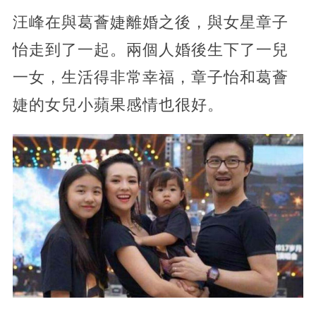
汪峰在與葛薈婕離婚之後，與女星章子
怡走到了一起。兩個人婚後生下了一兒
一女，生活得非常幸福，章子怡和葛薈
婕的女兒小蘋果感情也很好。