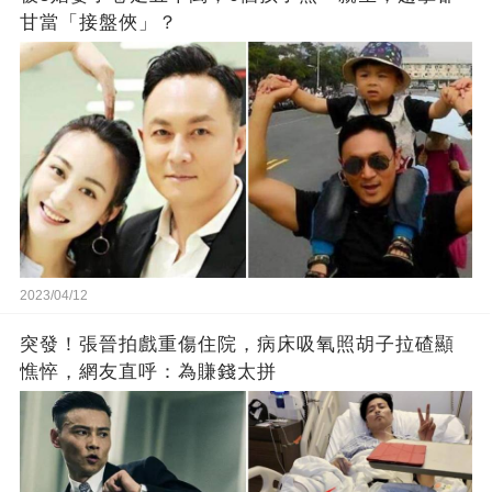
甘當「接盤俠」？
2023/04/12
突發！張晉拍戲重傷住院，病床吸氧照胡子拉碴顯
憔悴，網友直呼：為賺錢太拼