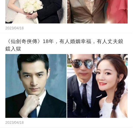
2023/04/18
《仙劍奇俠傳》18年，有人婚姻幸福，有人丈夫鋃
鐺入獄
2023/04/18