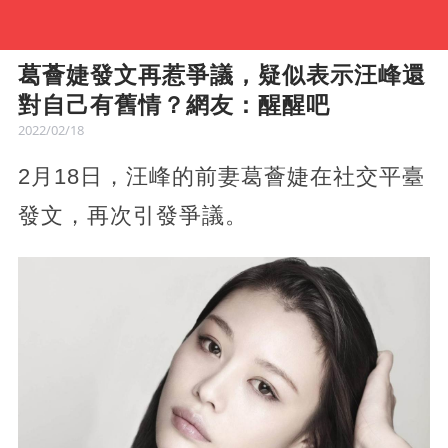
葛薈婕發文再惹爭議，疑似表示汪峰還
對自己有舊情？網友：醒醒吧
2022/02/18
2月18日，汪峰的前妻葛薈婕在社交平臺
發文，再次引發爭議。