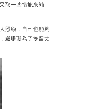
采取一些措施來補
人照顧，自己也能夠
，嚴珊珊為了挽留丈