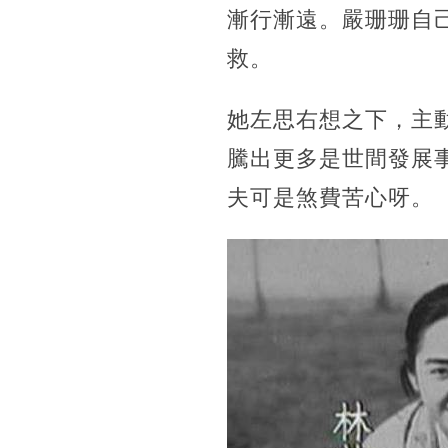
漸行漸遠。嚴珊珊自
救。
她左思右想之下，主
騰出更多是世間發展
夫可是煞費苦心呀。