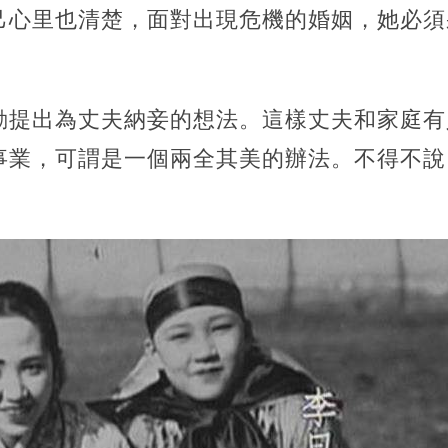
己心里也清楚，面對出現危機的婚姻，她必須
動提出為丈夫納妾的想法。這樣丈夫和家庭有
事業，可謂是一個兩全其美的辦法。不得不說