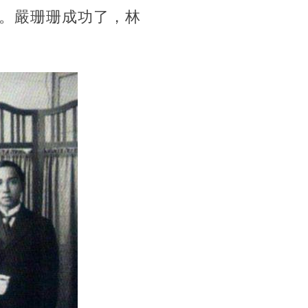
。嚴珊珊成功了，林