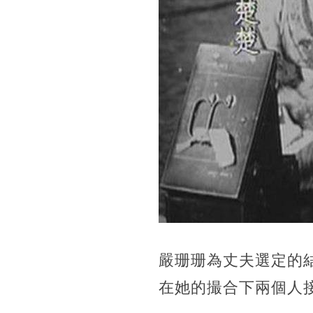
嚴珊珊為丈夫選定的
在她的撮合下兩個人