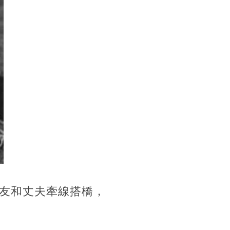
友和丈夫牽線搭橋，