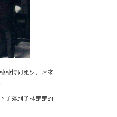
融融情同姐妹。后來
。
下子落到了林楚楚的