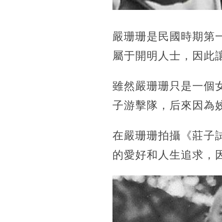
嚴珊珊是民國時期第一
屬于開明人士，因此
雖然嚴珊珊只是一個
子游擊隊，后來因為
在嚴珊珊拍攝《莊子
的愛好和人生追求，