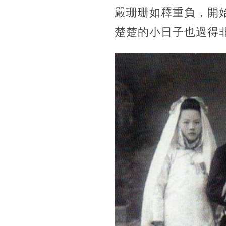
嚴珊珊如釋重負，開
楚楚的小日子也過得