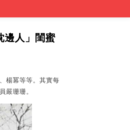
枕邊人」閨蜜
、楊冪等等。其實每
員嚴珊珊。