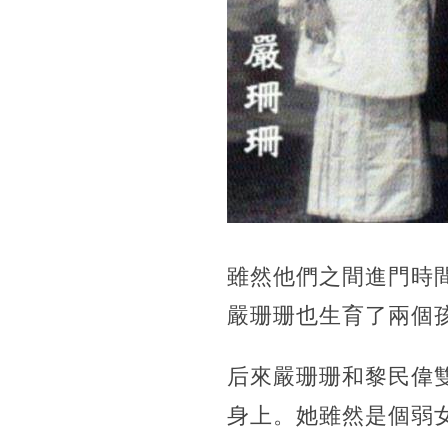
雖然他們之間進門時
嚴珊珊也生育了兩個
后來嚴珊珊和黎民偉
身上。她雖然是個弱