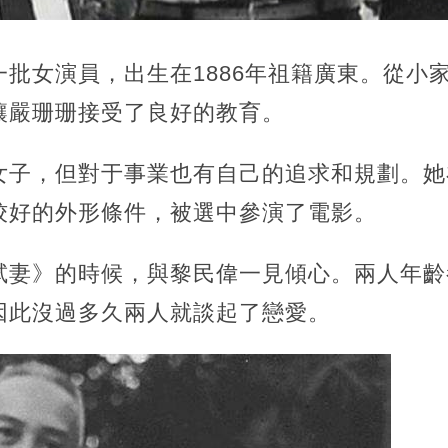
批女演員，出生在1886年祖籍廣東。從小
讓嚴珊珊接受了良好的教育。
女子，但對于事業也有自己的追求和規劃。她
姣好的外形條件，被選中參演了電影。
試妻》的時候，與黎民偉一見傾心。兩人年齡
因此沒過多久兩人就談起了戀愛。