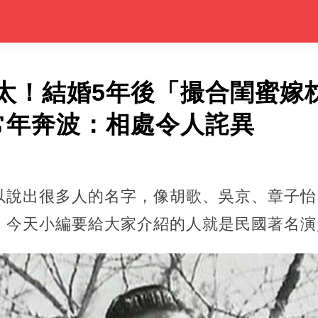
太！結婚5年後「撮合閨蜜嫁
常年奔波：相處令人詫異
以說出很多人的名字，像胡歌、吳京、章子怡
。今天小編要給大家介紹的人就是民國著名演