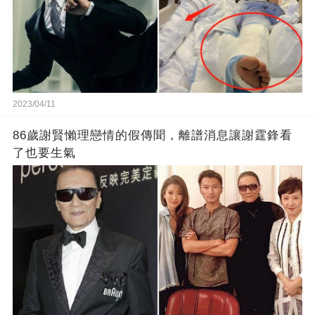
2023/04/11
86歲謝賢懶理戀情的假傳聞，離譜消息讓謝霆鋒看
了也要生氣