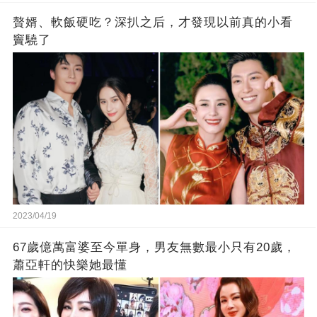
贅婿、軟飯硬吃？深扒之后，才發現以前真的小看
竇驍了
2023/04/19
67歲億萬富婆至今單身，男友無數最小只有20歲，
蕭亞軒的快樂她最懂