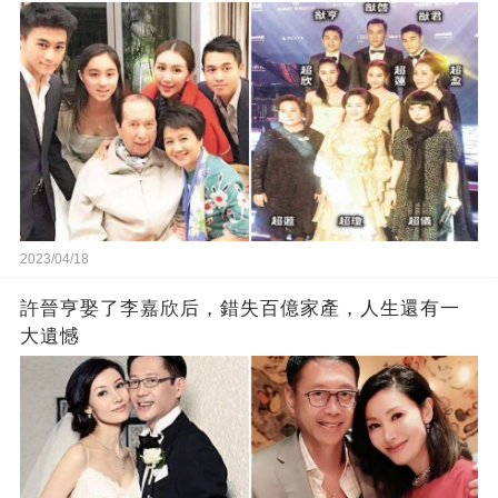
2023/04/18
許晉亨娶了李嘉欣后，錯失百億家產，人生還有一
大遺憾