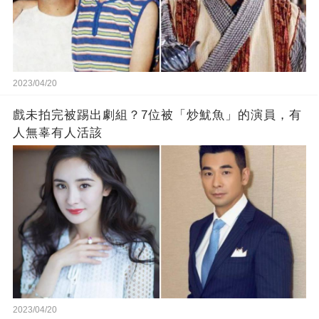
2023/04/20
戲未拍完被踢出劇組？7位被「炒魷魚」的演員，有
人無辜有人活該
2023/04/20