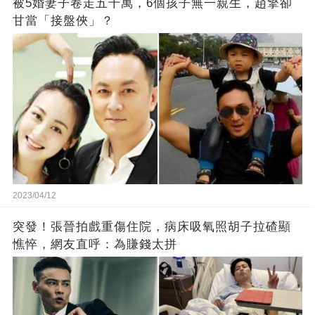
被5婚妻子卷走五千萬，6個孩子無一親生，趙擎卻
甘當「接盤俠」？
2023/04/12
突發！張晉拍戲重傷住院，病床吸氧照胡子拉碴顯
憔悴，網友直呼：為賺錢太拼