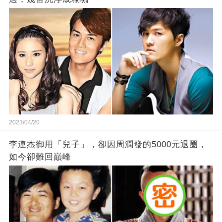
2023/04/20
李連杰御用「兒子」，卻因周潤發的5000元退圈，
如今卻難回巔峰