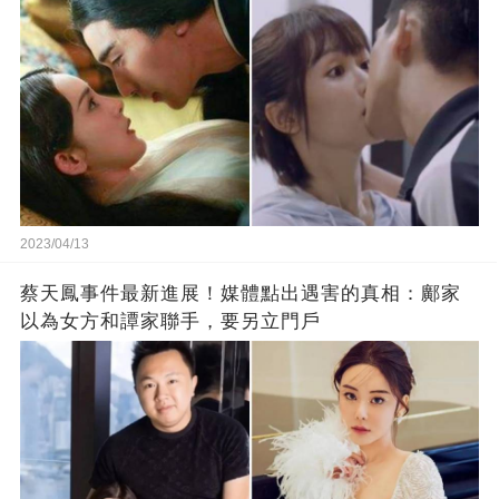
2023/04/13
蔡天鳳事件最新進展！媒體點出遇害的真相：鄺家
以為女方和譚家聯手，要另立門戶