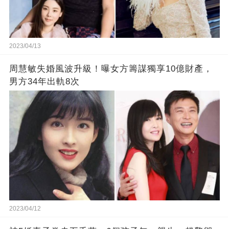
2023/04/13
周慧敏失婚風波升級！曝女方籌謀獨享10億財產，
男方34年出軌8次
2023/04/12