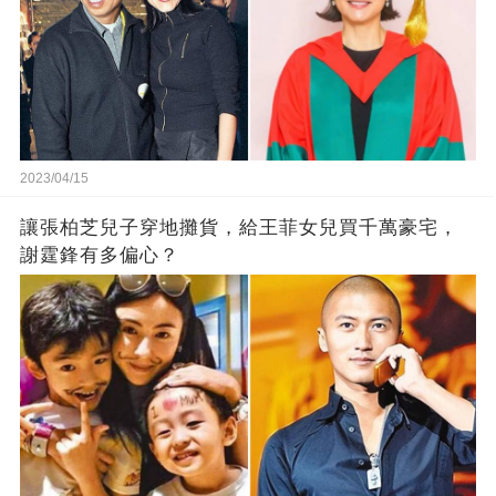
2023/04/15
讓張柏芝兒子穿地攤貨，給王菲女兒買千萬豪宅，
謝霆鋒有多偏心？