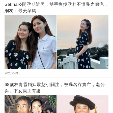
Selina公開孕期近照，雙手撫摸孕肚不懼曝光傷疤，
網友：最美孕媽
2023/04/15
68歲林青霞婚姻狀態引關注，被曝名存實亡，老公
與手下女員工有染