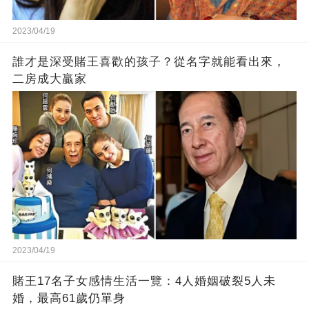
2023/04/19
誰才是深受賭王喜歡的孩子？從名字就能看出來，
二房成大贏家
2023/04/19
賭王17名子女感情生活一覽：4人婚姻破裂5人未
婚，最高61歲仍單身