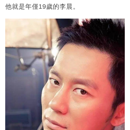
他就是年僅19歲的李晨。