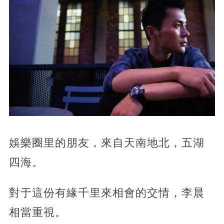
娛樂圈里的朋友，來自天南地北，五湖
四海。
對于這份有緣千里來相會的交情，李晨
相當重視。