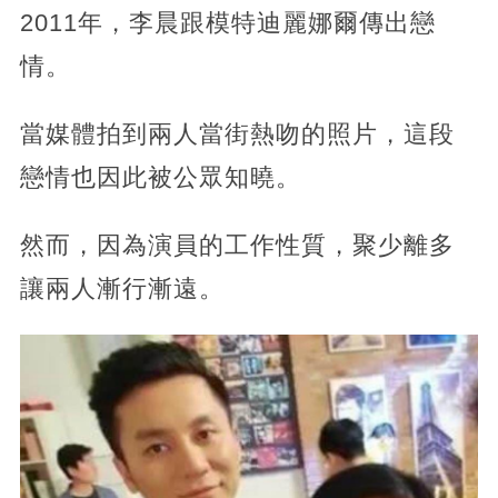
2011年，李晨跟模特迪麗娜爾傳出戀
情。
當媒體拍到兩人當街熱吻的照片，這段
戀情也因此被公眾知曉。
然而，因為演員的工作性質，聚少離多
讓兩人漸行漸遠。