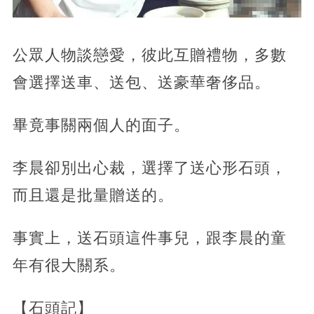
公眾人物談戀愛，彼此互贈禮物，多數
會選擇送車、送包、送豪華奢侈品。
畢竟事關兩個人的面子。
李晨卻別出心裁，選擇了送心形石頭，
而且還是批量贈送的。
事實上，送石頭這件事兒，跟李晨的童
年有很大關系。
【石頭記】