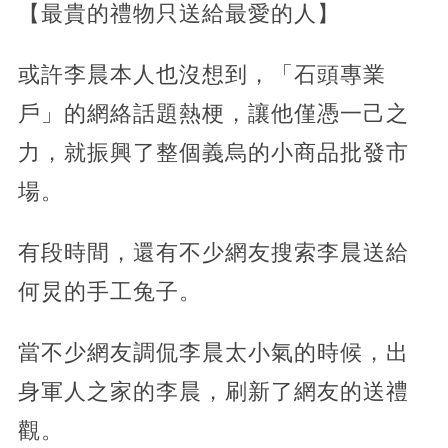
【最貴的禮物只送給最愛的人】
或許李晨本人也沒想到，「石頭專業
戶」的網絡話題熱梗，讓他僅憑一己之
力，就振興了整個義烏的小商品批發市
場。
有段時間，還有不少網友搜索李晨送給
何炅的手工兔子。
當不少網友調侃李晨太小氣的時候，出
身軍人之家的李晨，刷新了網友的送禮
觀。