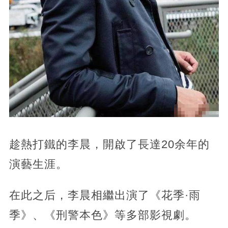
趁熱打鐵的李晨，開啟了長達20余年的
演藝生涯。
在此之后，李晨相繼出演了《花季·雨
季》、《刑警本色》等多部影視劇。