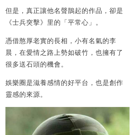
但是，真正讓他名聲鵲起的作品，卻是
《士兵突擊》里的「平常心」。
憑借憨厚老實的長相，小有名氣的李
晨，在愛情之路上勢如破竹，也擁有了
很多送石頭的機會。
娛樂圈是滋養感情的好平台，也是創作
靈感的來源。