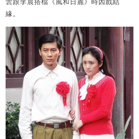
蕓跟李晨搭檔《風和日麗》時因戲結
緣。