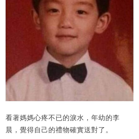
看著媽媽心疼不已的淚水，年幼的李
晨，覺得自己的禮物確實送對了。