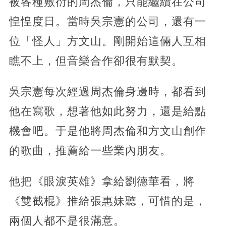
被各種敷衍的周杰倫，只能繼續在公司
惶惶度日。當時吳宗憲的公司，還有一
位「怪人」方文山。剛開始這倆人互相
瞧不上，但音樂合作卻很有默契。
吳宗憲每次經過周杰倫身邊時，都看到
他在寫歌，想著他如此努力，還是給點
機會吧。于是他將周杰倫和方文山創作
的歌曲，推薦給一些業內朋友。
他把《眼淚英雄》拿給劉德華看，將
《雙截棍》推給張惠妹聽，可惜的是，
兩個人都不是很滿意。