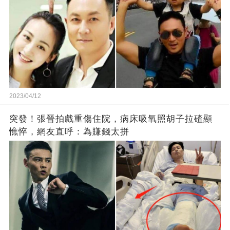
2023/04/12
突發！張晉拍戲重傷住院，病床吸氧照胡子拉碴顯
憔悴，網友直呼：為賺錢太拼