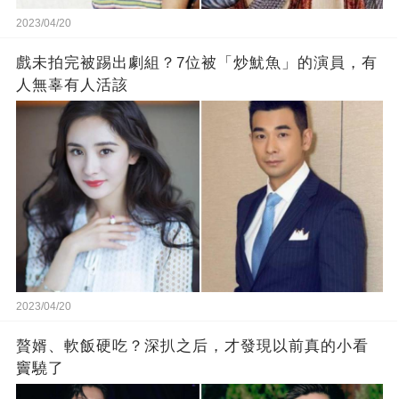
2023/04/20
戲未拍完被踢出劇組？7位被「炒魷魚」的演員，有
人無辜有人活該
2023/04/20
贅婿、軟飯硬吃？深扒之后，才發現以前真的小看
竇驍了