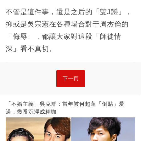
不管是這件事，還是之后的「雙J戀」，
抑或是吳宗憲在各種場合對于周杰倫的
「侮辱」，都讓大家對這段「師徒情
深」看不真切。
下一頁
「不婚主義」吳克群：當年被何超蓮「倒貼」愛
過，幾番沉浮成糊咖