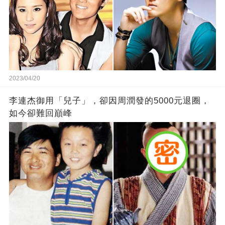
2023/04/20
李連杰御用「兒子」，卻因周潤發的5000元退圈，
如今卻難回巔峰