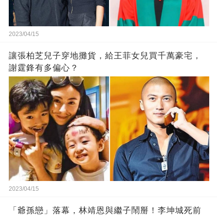
2023/04/15
讓張柏芝兒子穿地攤貨，給王菲女兒買千萬豪宅，
謝霆鋒有多偏心？
2023/04/15
「爺孫戀」落幕，林靖恩與繼子鬧掰！李坤城死前