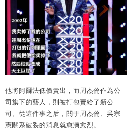
他將阿爾法低價賣出，而周杰倫作為公
司旗下的藝人，則被打包賣給了新公
司。從這件事之后，關于周杰倫、吳宗
憲關系破裂的消息就愈演愈烈。