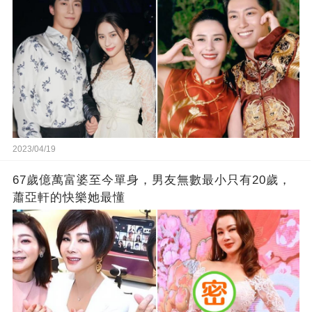
2023/04/19
67歲億萬富婆至今單身，男友無數最小只有20歲，
蕭亞軒的快樂她最懂