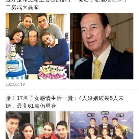
二房成大贏家
2023/04/19
賭王17名子女感情生活一覽：4人婚姻破裂5人未
婚，最高61歲仍單身