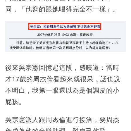
同，「他寫的跟她唱得完全不一樣」。
後來吳宗憲回憶起這段，感嘆道：當時
才17歲的周杰倫看起來就很呆，話也說
不明白，我第一眼還以為是個調皮的小
屁孩。
吳宗憲派人跟周杰倫進行接洽，要周杰