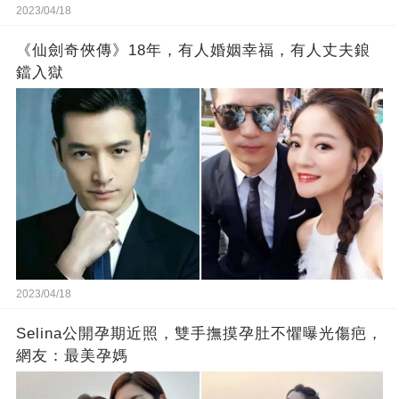
2023/04/18
《仙劍奇俠傳》18年，有人婚姻幸福，有人丈夫鋃
鐺入獄
2023/04/18
Selina公開孕期近照，雙手撫摸孕肚不懼曝光傷疤，
網友：最美孕媽