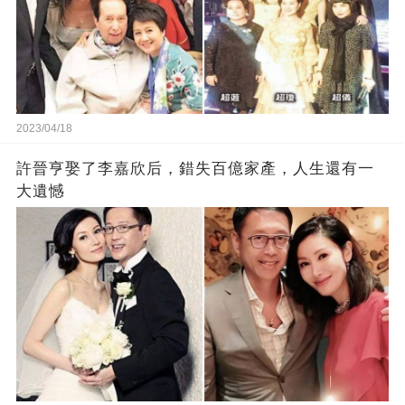
2023/04/18
許晉亨娶了李嘉欣后，錯失百億家產，人生還有一
大遺憾