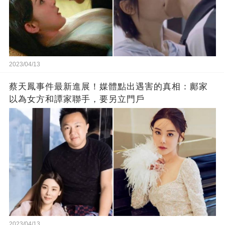
2023/04/13
蔡天鳳事件最新進展！媒體點出遇害的真相：鄺家
以為女方和譚家聯手，要另立門戶
2023/04/13