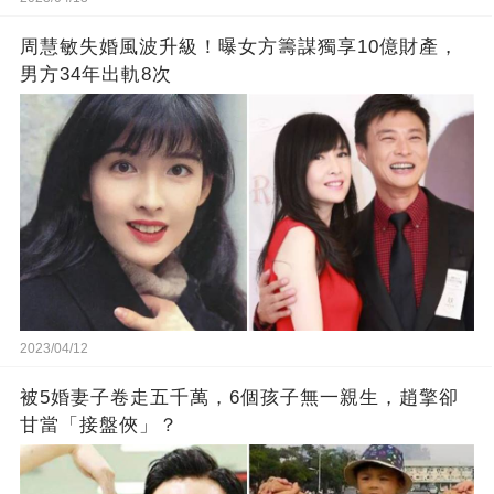
周慧敏失婚風波升級！曝女方籌謀獨享10億財產，
男方34年出軌8次
2023/04/12
被5婚妻子卷走五千萬，6個孩子無一親生，趙擎卻
甘當「接盤俠」？