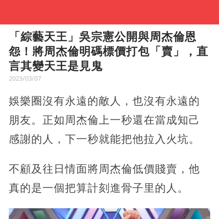
「綜藝天王」吳宗憲公開與周杰倫恩
怨！將周杰倫明碼標價打包「賣」，直
言其變天王是見鬼
2023/03/07
娛樂圈沒有永遠的敵人，也沒有永遠的
朋友。正如周杰倫上一秒還在當成知己
感謝的人，下一秒就能把他拉入火坑。
不顧及往日情面將周杰倫低價賤賣，他
真的是一個把算計刻進骨子里的人。