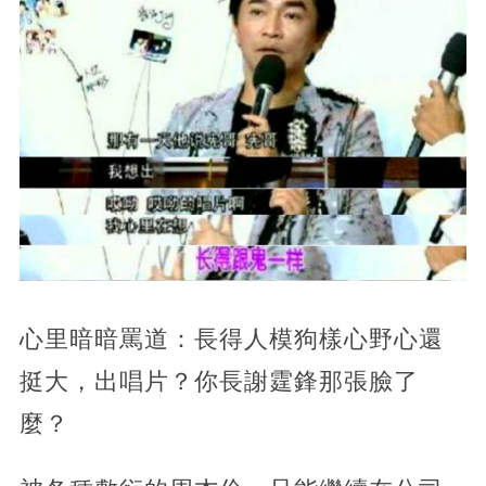
心里暗暗罵道：長得人模狗樣心野心還
挺大，出唱片？你長謝霆鋒那張臉了
麼？