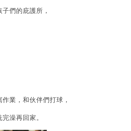
孩子們的庇護所，
，
寫作業，和伙伴們打球，
洗完澡再回家。