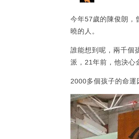
今年57歲的陳俊朗
曉的人。
誰能想到呢，兩千個
派，21年前，他決
2000多個孩子的命