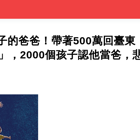
子的爸爸！帶著500萬回臺東
塊」，2000個孩子認他當爸，