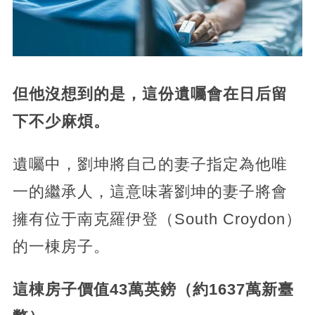
但他沒想到的是，這份遺囑會在日后留
下不少麻煩。
遺囑中，劉坤將自己的妻子指定為他唯
一的繼承人，這意味著劉坤的妻子將會
擁有位于南克羅伊登（South Croydon）
的一棟房子。
這棟房子價值43萬英鎊（約1637萬新臺