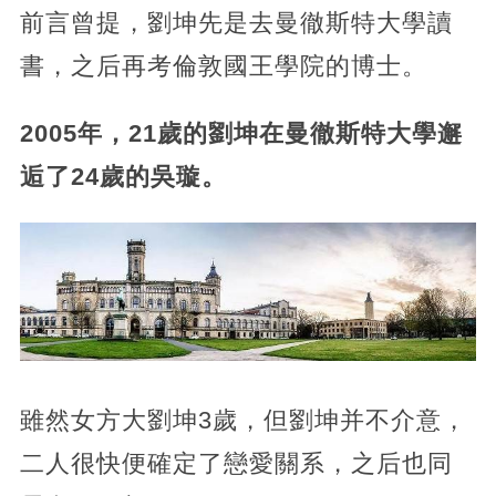
前言曾提，劉坤先是去曼徹斯特大學讀
書，之后再考倫敦國王學院的博士。
2005年，21歲的劉坤在曼徹斯特大學邂
逅了24歲的吳璇。
雖然女方大劉坤3歲，但劉坤并不介意，
二人很快便確定了戀愛關系，之后也同