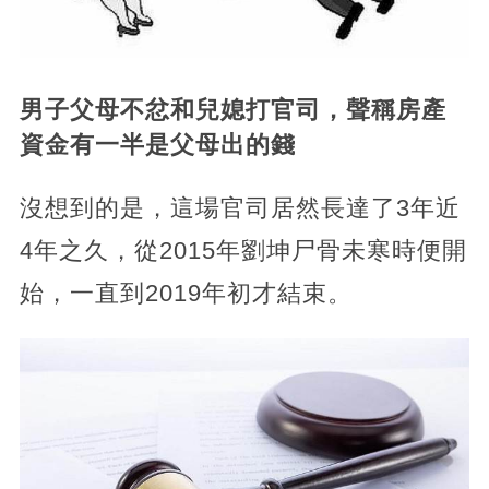
男子父母不忿和兒媳打官司，聲稱房產
資金有一半是父母出的錢
沒想到的是，這場官司居然長達了3年近
4年之久，從2015年劉坤尸骨未寒時便開
始，一直到2019年初才結束。