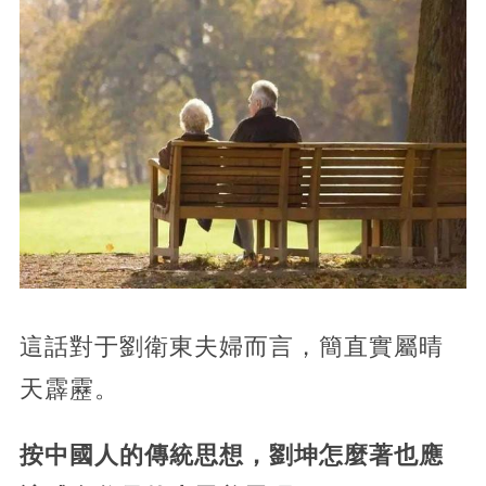
這話對于劉衛東夫婦而言，簡直實屬晴
天霹靂。
按中國人的傳統思想，劉坤怎麼著也應