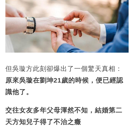
但吳璇方此刻卻爆出了一個驚天真相：
原來吳璇在劉坤21歲的時候，便已經認
識他了。
交往女友多年父母渾然不知，結婚第二
天方知兒子得了不治之癥