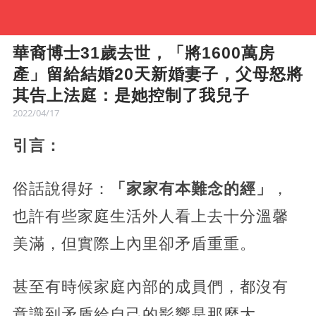
華裔博士31歲去世，「將1600萬房
產」留給結婚20天新婚妻子，父母怒將
其告上法庭：是她控制了我兒子
2022/04/17
引言：
俗話說得好：
「家家有本難念的經」
，
也許有些家庭生活外人看上去十分溫馨
美滿，但實際上內里卻矛盾重重。
甚至有時候家庭內部的成員們，都沒有
意識到矛盾給自己的影響是那麼大。