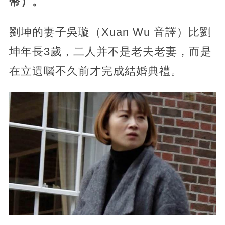
幣）。
劉坤的妻子吳璇（Xuan Wu 音譯）比劉
坤年長3歲，二人并不是老夫老妻，而是
在立遺囑不久前才完成結婚典禮。