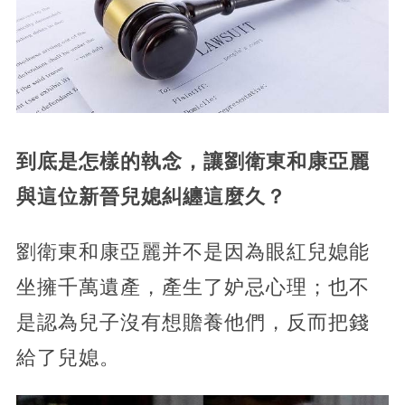
到底是怎樣的執念，讓劉衛東和康亞麗
與這位新晉兒媳糾纏這麼久？
劉衛東和康亞麗并不是因為眼紅兒媳能
坐擁千萬遺產，產生了妒忌心理；也不
是認為兒子沒有想贍養他們，反而把錢
給了兒媳。