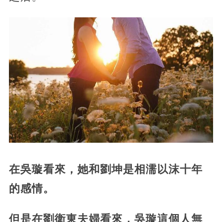
在吳璇看來，她和劉坤是相濡以沫十年
的感情。
但是在劉衛東夫婦看來，吳璇這個人無