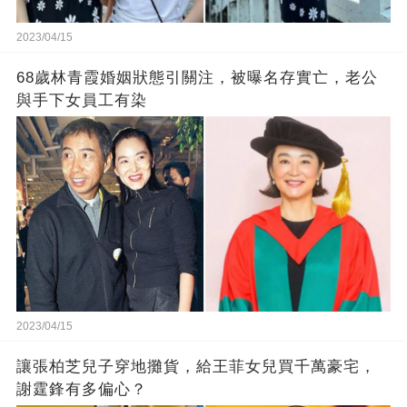
2023/04/15
68歲林青霞婚姻狀態引關注，被曝名存實亡，老公
與手下女員工有染
2023/04/15
讓張柏芝兒子穿地攤貨，給王菲女兒買千萬豪宅，
謝霆鋒有多偏心？