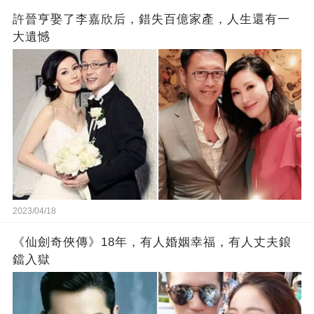
許晉亨娶了李嘉欣后，錯失百億家產，人生還有一
大遺憾
2023/04/18
《仙劍奇俠傳》18年，有人婚姻幸福，有人丈夫鋃
鐺入獄