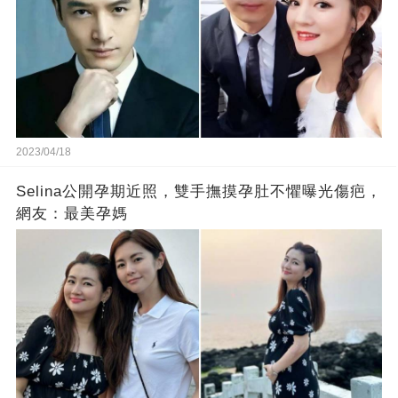
2023/04/18
Selina公開孕期近照，雙手撫摸孕肚不懼曝光傷疤，
網友：最美孕媽