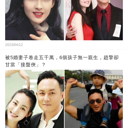
2023/04/12
被5婚妻子卷走五千萬，6個孩子無一親生，趙擎卻
甘當「接盤俠」？