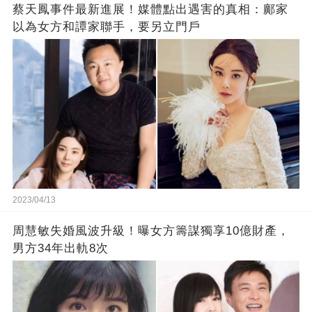
蔡天鳳事件最新進展！媒體點出遇害的真相：鄺家
以為女方和譚家聯手，要另立門戶
2023/04/13
周慧敏失婚風波升級！曝女方籌謀獨享10億財產，
男方34年出軌8次