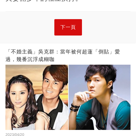
下一頁
「不婚主義」吳克群：當年被何超蓮「倒貼」愛
過，幾番沉浮成糊咖
2023/04/20