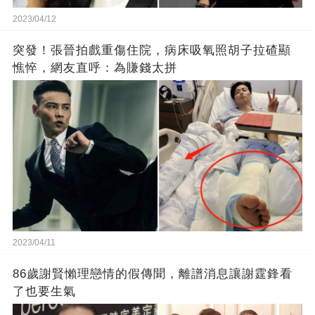
2023/04/12
突發！張晉拍戲重傷住院，病床吸氧照胡子拉碴顯
憔悴，網友直呼：為賺錢太拼
2023/04/11
86歲謝賢懶理戀情的假傳聞，離譜消息讓謝霆鋒看
了也要生氣