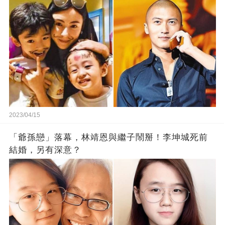
2023/04/15
「爺孫戀」落幕，林靖恩與繼子鬧掰！李坤城死前
結婚，另有深意？