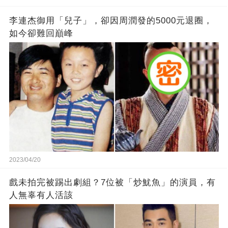
李連杰御用「兒子」，卻因周潤發的5000元退圈，
如今卻難回巔峰
2023/04/20
戲未拍完被踢出劇組？7位被「炒魷魚」的演員，有
人無辜有人活該