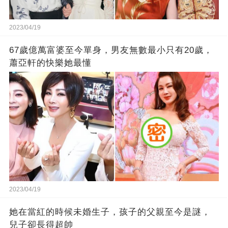
2023/04/19
67歲億萬富婆至今單身，男友無數最小只有20歲，
蕭亞軒的快樂她最懂
2023/04/19
她在當紅的時候未婚生子，孩子的父親至今是謎，
兒子卻長得超帥