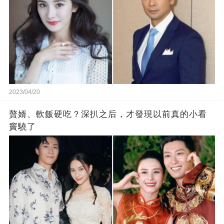
2023/04/20
贅婿、軟飯硬吃？深扒之后，才發現以前真的小看
竇驍了