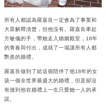
所有人都認為羅嘉良一定會為了事業和
大眾解釋清楚，但他沒有。羅嘉良牽起
方敏儀的手，帶她走入婚姻殿堂，18年
的青春與付出，成就了一場讓所有人都
艷羨的婚禮。
羅嘉良做到了給這個陪伴了他18年的女
孩一個全世界最盛大的婚禮，但是卻沒
有做到他在婚禮上一生只愛她一人的承
諾。