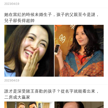
2023/04/19
她在當紅的時候未婚生子，孩子的父親至今是謎，
兒子卻長得超帥
2023/04/19
誰才是深受賭王喜歡的孩子？從名字就能看出來，
二房成大贏家