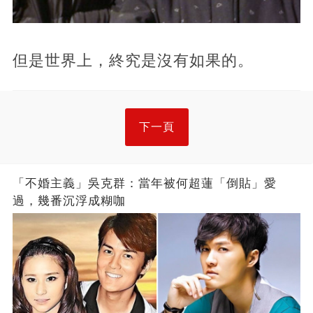
但是世界上，終究是沒有如果的。
下一頁
「不婚主義」吳克群：當年被何超蓮「倒貼」愛
過，幾番沉浮成糊咖