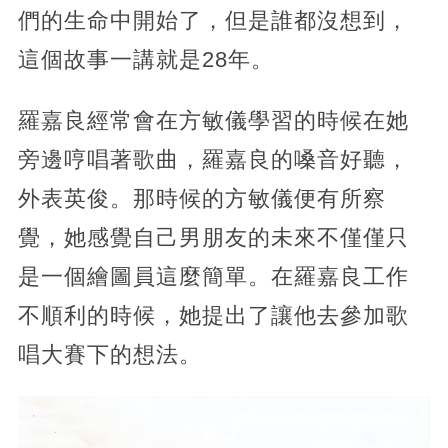
們的生命中開始了，但是誰都沒想到，
這個故事一講就是28年。
羅嘉良經常會在方敏儀學習的時候在她
旁邊哼唱著歌曲，羅嘉良的嗓音好聽，
外表英俊。那時候的方敏儀便有所察
覺，她感覺自己男朋友的未來不僅僅只
是一個繪圖員這麼簡單。在羅嘉良工作
不順利的時候，她提出了讓他去參加歌
唱大賽下的想法。