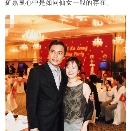
羅嘉良心中是如同仙女一般的存在。