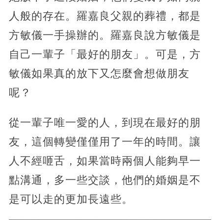
人般的存在。羅嘉良父親的葬禮，都是
方敏儀一手操辦的。羅嘉良說方敏儀是
自己一輩子「最好的朋友」。可是，方
敏儀如果真的放下又怎麼會想做朋友
呢？
從一輩子唯一愛的人，到現在最好的朋
友，這個轉變僅僅用了一年的時間。讓
人不經咂舌，如果當時兩個人能夠早一
點溝通，多一些交談，他們的婚姻是不
是可以走的更加長遠些。