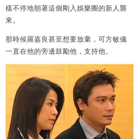
樣不停地朝著這個剛入娛樂圈的新人襲
來。
那時候羅嘉良甚至想要放棄，可方敏儀
一直在他的旁邊鼓勵他，支持他。