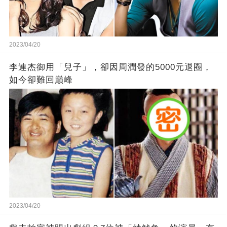
2023/04/20
李連杰御用「兒子」，卻因周潤發的5000元退圈，
如今卻難回巔峰
2023/04/20