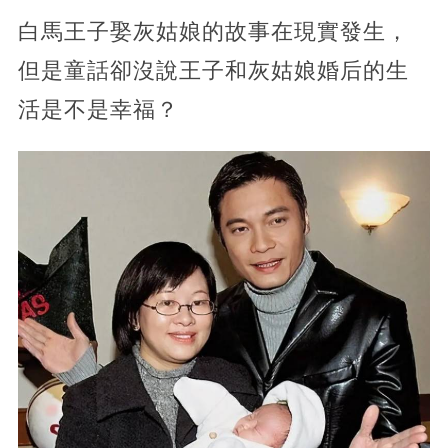
白馬王子娶灰姑娘的故事在現實發生，
但是童話卻沒說王子和灰姑娘婚后的生
活是不是幸福？