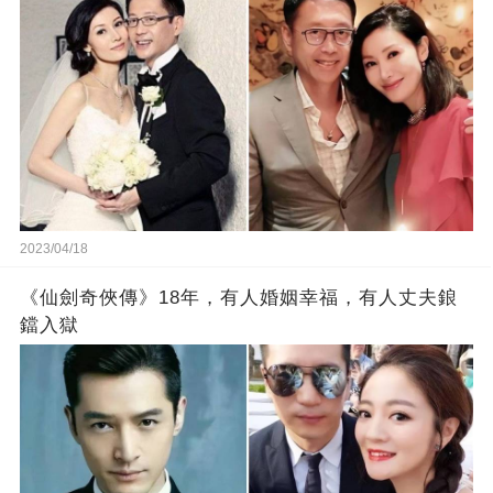
2023/04/18
《仙劍奇俠傳》18年，有人婚姻幸福，有人丈夫鋃
鐺入獄