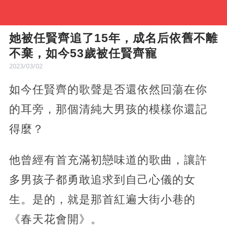
她被任賢齊追了15年，成名后依舊不離
不棄，如今53歲被任賢齊寵
2023/03/02
如今任賢齊的歌聲是否還依然回蕩在你
的耳旁，那個清純大男孩的模樣你還記
得麼？
他曾經有首充滿初戀味道的歌曲，讓許
多男孩子都勇敢追求到自己心儀的女
生。是的，就是那首紅遍大街小巷的
《春天花會開》。