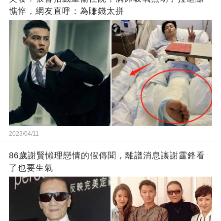
憔悴，網友直呼：為賺錢太拼
2023/04/11
86歲謝賢懶理戀情的假傳聞，離譜消息讓謝霆鋒看
了也要生氣