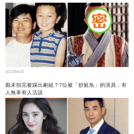
2023/04/20
戲未拍完被踢出劇組？7位被「炒魷魚」的演員，有
人無辜有人活該