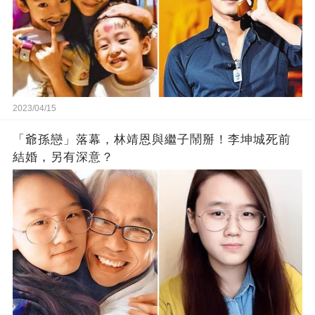
2023/04/15
「爺孫戀」落幕，林靖恩與繼子鬧掰！李坤城死前
結婚，另有深意？