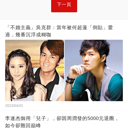
下一頁
「不婚主義」吳克群：當年被何超蓮「倒貼」愛
過，幾番沉浮成糊咖
2023/04/20
李連杰御用「兒子」，卻因周潤發的5000元退圈，
如今卻難回巔峰