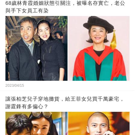
68歲林青霞婚姻狀態引關注，被曝名存實亡，老公
與手下女員工有染
2023/04/15
讓張柏芝兒子穿地攤貨，給王菲女兒買千萬豪宅，
謝霆鋒有多偏心？