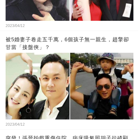
2023/04/12
被5婚妻子卷走五千萬，6個孩子無一親生，趙擎卻
甘當「接盤俠」？
2023/04/12
突發！張晉拍戲重傷住院，病床吸氧照胡子拉碴顯