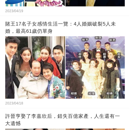
2023/04/19
賭王17名子女感情生活一覽：4人婚姻破裂5人未
婚，最高61歲仍單身
2023/04/18
許晉亨娶了李嘉欣后，錯失百億家產，人生還有一
大遺憾