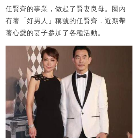
任賢齊的事業，做起了賢妻良母。圈內
有著「好男人」稱號的任賢齊，近期帶
著心愛的妻子參加了各種活動。