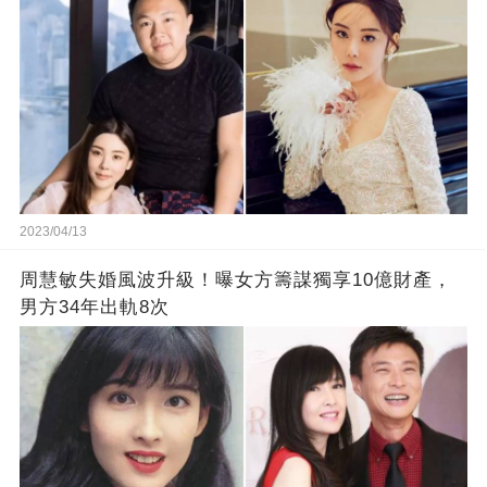
2023/04/13
周慧敏失婚風波升級！曝女方籌謀獨享10億財產，
男方34年出軌8次