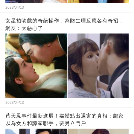
2023/04/13
女星拍吻戲的奇葩操作，為防生理反應各有奇招，
網友：太惡心了
2023/04/13
蔡天鳳事件最新進展！媒體點出遇害的真相：鄺家
以為女方和譚家聯手，要另立門戶