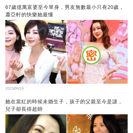
67歲億萬富婆至今單身，男友無數最小只有20歲，
蕭亞軒的快樂她最懂
2023/04/19
她在當紅的時候未婚生子，孩子的父親至今是謎，
兒子卻長得超帥