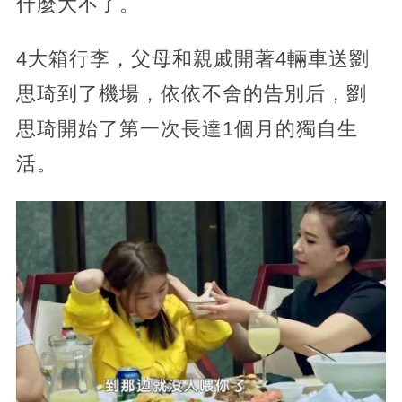
什麼大不了。
4大箱行李，父母和親戚開著4輛車送劉
思琦到了機場，依依不舍的告別后，劉
思琦開始了第一次長達1個月的獨自生
活。