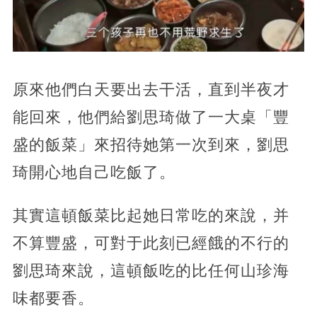
原來他們白天要出去干活，直到半夜才
能回來，他們給劉思琦做了一大桌「豐
盛的飯菜」來招待她第一次到來，劉思
琦開心地自己吃飯了。
其實這頓飯菜比起她日常吃的來說，并
不算豐盛，可對于此刻已經餓的不行的
劉思琦來說，這頓飯吃的比任何山珍海
味都要香。