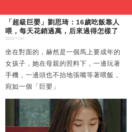
「超級巨嬰」劉思琦：16歲吃飯靠人
喂，每天花銷過萬，后來過得怎樣了
2022/11/01
坐在對面的，赫然是一個馬上要成年的
女孩子，她在母親的照料下，一邊玩著
手機，一邊頭也不抬地張嘴等著喂飯，
宛如一個「巨嬰」