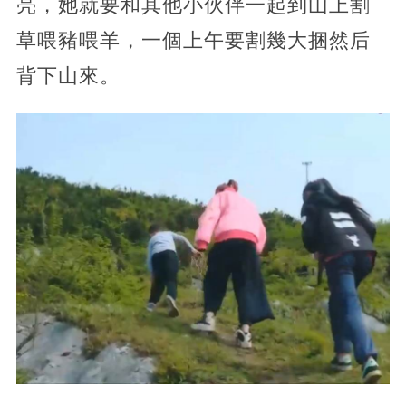
亮，她就要和其他小伙伴一起到山上割
草喂豬喂羊，一個上午要割幾大捆然后
背下山來。