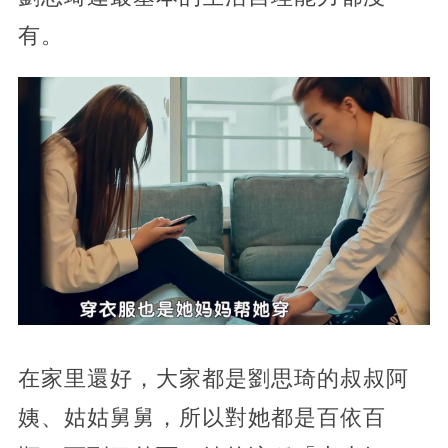
有。
在家里還好，大家都是劉思琦的叔叔阿
姨、姑姑舅舅，所以對她都是百依百