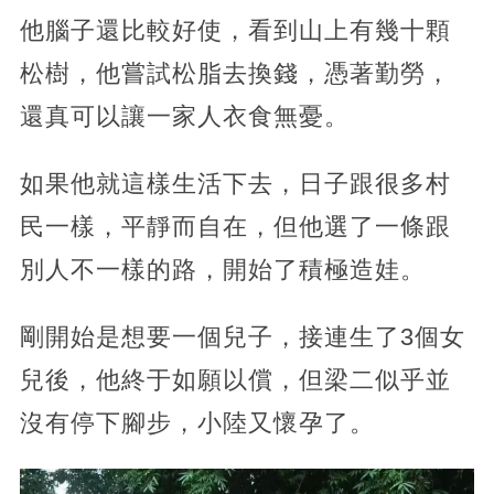
他腦子還比較好使，看到山上有幾十顆
松樹，他嘗試松脂去換錢，憑著勤勞，
還真可以讓一家人衣食無憂。
如果他就這樣生活下去，日子跟很多村
民一樣，平靜而自在，但他選了一條跟
別人不一樣的路，開始了積極造娃。
剛開始是想要一個兒子，接連生了3個女
兒後，他終于如願以償，但梁二似乎並
沒有停下腳步，小陸又懷孕了。