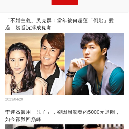
「不婚主義」吳克群：當年被何超蓮「倒貼」愛
過，幾番沉浮成糊咖
2023/04/20
李連杰御用「兒子」，卻因周潤發的5000元退圈，
如今卻難回巔峰