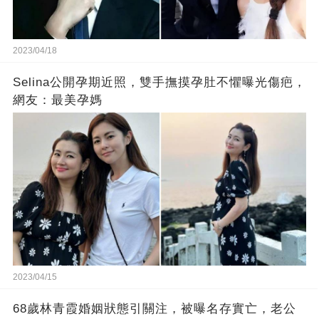
2023/04/18
Selina公開孕期近照，雙手撫摸孕肚不懼曝光傷疤，
網友：最美孕媽
2023/04/15
68歲林青霞婚姻狀態引關注，被曝名存實亡，老公