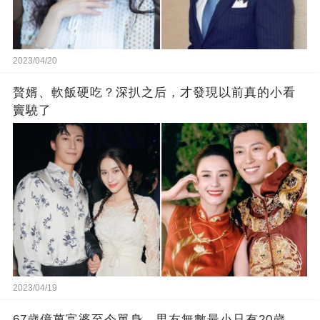
2023/04/20
贅婿、軟飯硬吃？深扒之后，才發現以前真的小看
竇驍了
2023/04/19
67歲億萬富婆至今單身，男友無數最小只有20歲，