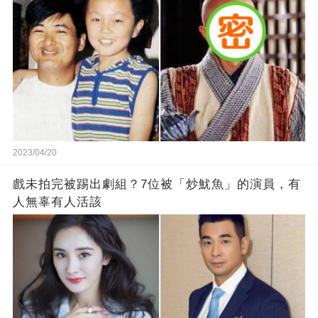
2023/04/20
戲未拍完被踢出劇組？7位被「炒魷魚」的演員，有
人無辜有人活該