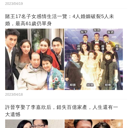
2023/04/19
賭王17名子女感情生活一覽：4人婚姻破裂5人未
婚，最高61歲仍單身
2023/04/18
許晉亨娶了李嘉欣后，錯失百億家產，人生還有一
大遺憾