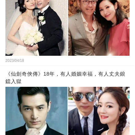
2023/04/18
《仙劍奇俠傳》18年，有人婚姻幸福，有人丈夫鋃
鐺入獄