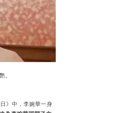
艷。
換日》中，李婉華一身