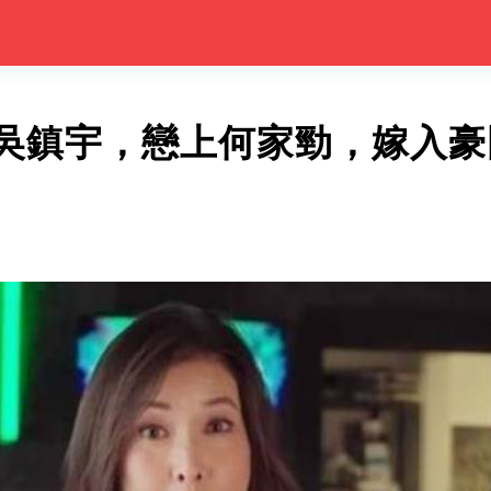
吳鎮宇，戀上何家勁，嫁入豪