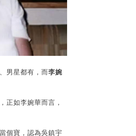
、男星都有，而
李婉
，正如李婉華而言，
當個寶，認為吳鎮宇