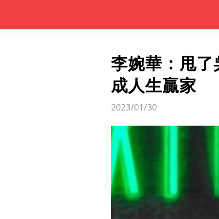
李婉華：甩了
成人生贏家
2023/01/30