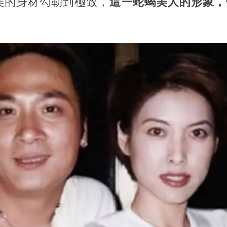
美的身材勾勒到極致，
這一蛇蝎美人的形象，