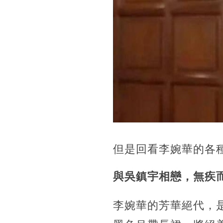
但是回看李婉華的各
與吳鎮宇相戀，無疾
李婉華的芳華絕代，