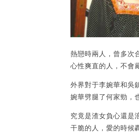
熱戀時兩人，曾多次
心性爽直的人，不會
外界對于李婉華和吳
婉華劈腿了何家勁，
究竟是渣女負心還是
干脆的人，愛的時候