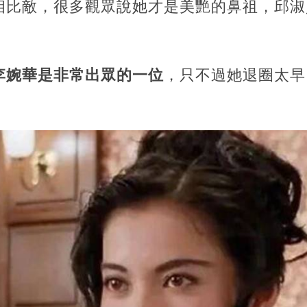
相比敵，很多觀眾說她才是美艷的鼻祖，邱淑
李婉華是非常出眾的一位
，只不過她退圈太早