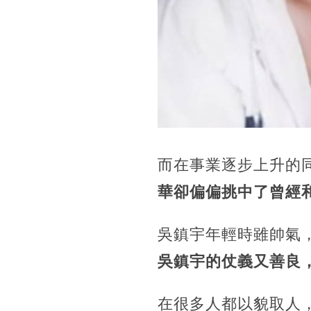
而在事業逐步上升的
華卻偏偏挑中了曾經
吳鎮宇年輕時雖帥氣
吳鎮宇的仗義又善良
在很多人都以貌取人