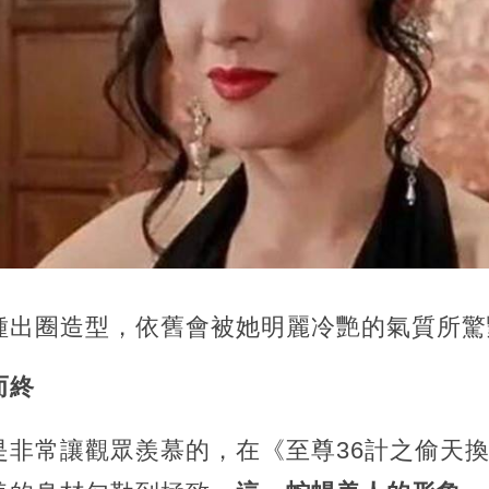
種出圈造型，依舊會被她明麗冷艷的氣質所驚
而終
是非常讓觀眾羨慕的，在《至尊36計之偷天