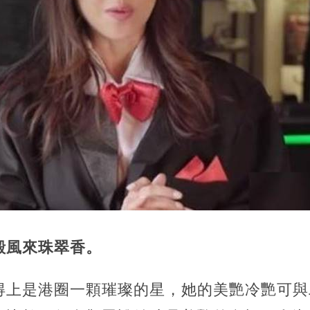
殿風來珠翠香。
得上是港圈一顆璀璨的星，她的美艷冷艷可與