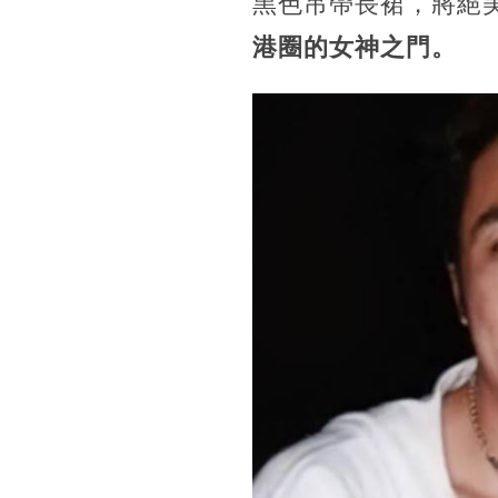
黑色吊帶長裙，將絕
港圈的女神之門。