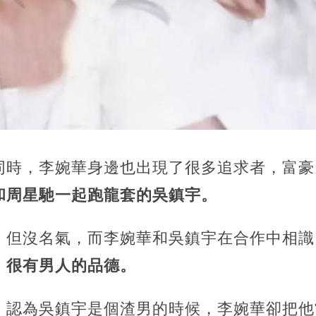
同時，李婉華身邊也出現了很多追求者，富豪
和周星馳一起跑龍套的吳鎮宇。
，但沒名氣，而李婉華和吳鎮宇在合作中相識
，很有男人的品德。
，認為吳鎮宇是個渣男的時候，李婉華卻把他