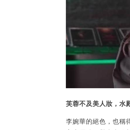
芙蓉不及美人妝，水
李婉華的絕色，也稱