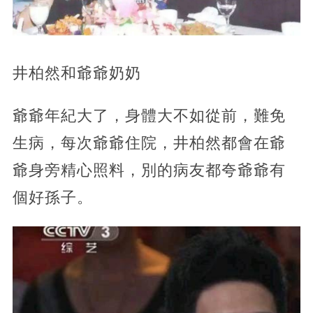
井柏然和爺爺奶奶
爺爺年紀大了，身體大不如從前，難免
生病，每次爺爺住院，井柏然都會在爺
爺身旁精心照料，別的病友都夸爺爺有
個好孫子。