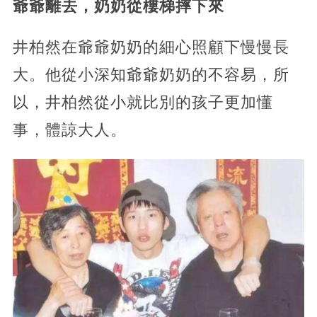
爺爺離去，奶奶從樓梯摔下來
井柏然在爺爺奶奶的細心照顧下慢慢長
大。他從小深知爺爺奶奶的不容易，所
以，井柏然從小就比別的孩子更加懂
事，體諒大人。