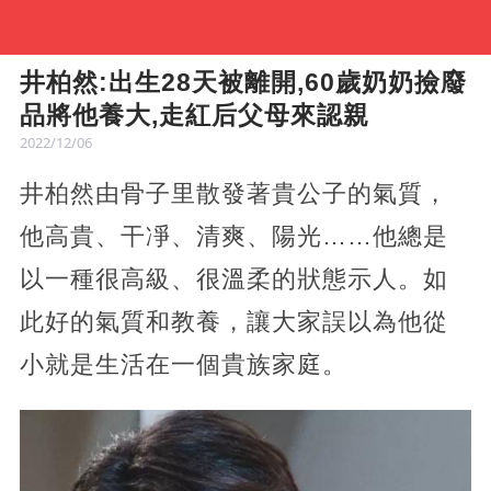
井柏然:出生28天被離開,60歲奶奶撿廢
品將他養大,走紅后父母來認親
2022/12/06
井柏然由骨子里散發著貴公子的氣質，
他高貴、干凈、清爽、陽光……他總是
以一種很高級、很溫柔的狀態示人。如
此好的氣質和教養，讓大家誤以為他從
小就是生活在一個貴族家庭。