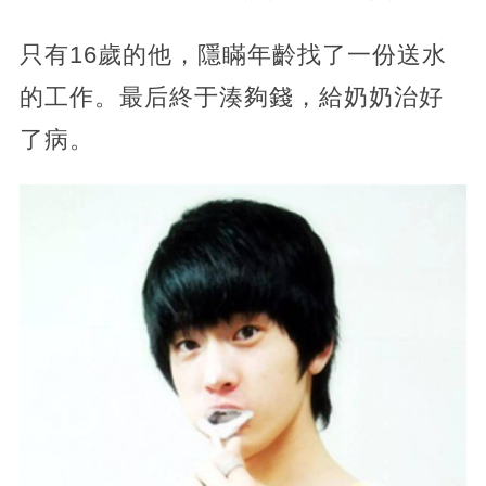
只有16歲的他，隱瞞年齡找了一份送水
的工作。最后終于湊夠錢，給奶奶治好
了病。