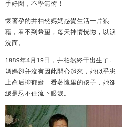
手好閑，不學無術！
懷著孕的井柏然媽媽感覺生活一片狼
藉，看不到希望，每天神情恍惚，以淚
洗面。
1989年4月19日，井柏然終于出生了。
媽媽卻并沒有因此開心起來，她似乎患
上產后抑郁癥。看著懷里的孩子，她卻
總是忍不住流下眼淚。