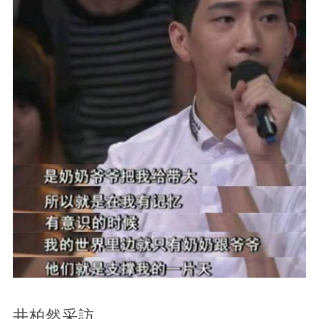
井柏然采訪