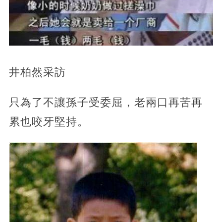
井柏然采訪
只為了不讓孫子受委屈，老兩口再苦再
累也咬牙堅持。