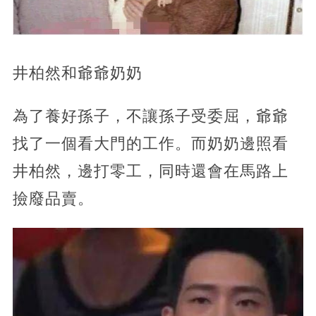
井柏然和爺爺奶奶
為了養好孫子，不讓孫子受委屈，爺爺
找了一個看大門的工作。而奶奶邊照看
井柏然，邊打零工，同時還會在馬路上
撿廢品賣。