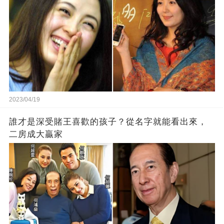
2023/04/19
誰才是深受賭王喜歡的孩子？從名字就能看出來，
二房成大贏家