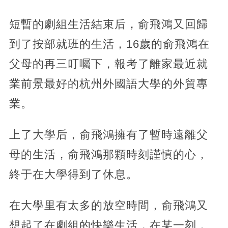
短暫的劇組生活結束后，俞飛鴻又回歸
到了按部就班的生活，16歲的俞飛鴻在
父母的再三叮囑下，報考了離家最近就
業前景最好的杭州外國語大學的外貿專
業。
上了大學后，俞飛鴻擁有了暫時遠離父
母的生活，俞飛鴻那顆時刻謹慎的心，
終于在大學得到了休息。
在大學里有太多的放空時間，俞飛鴻又
想起了在劇組的快樂生活，在某一刻，