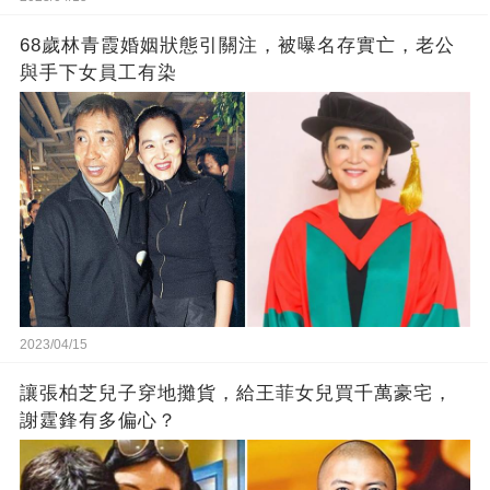
68歲林青霞婚姻狀態引關注，被曝名存實亡，老公
與手下女員工有染
2023/04/15
讓張柏芝兒子穿地攤貨，給王菲女兒買千萬豪宅，
謝霆鋒有多偏心？