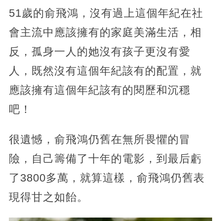
51歲的俞飛鴻，沒有過上這個年紀在社
會主流中應該擁有的家庭美滿生活，相
反，孤身一人的她沒有孩子更沒有愛
人，既然沒有這個年紀該有的配置，就
應該擁有這個年紀該有的閱歷和沉穩
吧！
很遺憾，俞飛鴻仍舊在無所畏懼的冒
險，自己籌備了十年的電影，到最后虧
了3800多萬，就算這樣，俞飛鴻仍舊表
現得甘之如飴。