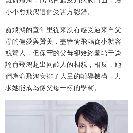
難俞飛鴻，他也會顧及到家族門面，讓
小小俞飛鴻這個受害方認錯。
俞飛鴻的童年里從來沒有感受過來自父
母的偏愛與贊美，盡管俞飛鴻從小就容
貌驚人，但保守的父母卻始終羞恥于談
論俞飛鴻超出同齡人的相貌，相反，她
們為俞飛鴻安排了大量的輔導機構，力
求她能成為像父母一樣的學霸。