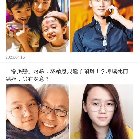
2023/04/15
「爺孫戀」落幕，林靖恩與繼子鬧掰！李坤城死前
結婚，另有深意？