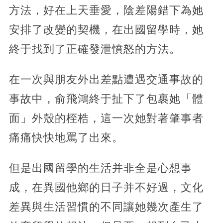
方法，好在上天垂愛，陰差陽錯下為她
安排了改變的契機，在出國留學時，她
終于找到了正確發泄憤怒的方法。
在一次與朋友外出差點遭遇交通事故的
事故中，俞飛鴻終于扯下了包裹她「體
面」外殼的桎梏，這一次她對著肇事者
痛痛快快地罵了出來。
但是出國留學的生活并非全是心想事
成，在異國他鄉的日子并不好過，文化
差異與生活習慣的不同讓她幾次產生了