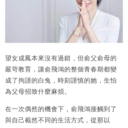
望女成鳳本來沒有過錯，但俞父俞母的
嚴苛教育，讓俞飛鴻的整個青春期都變
成了拘謹的白兔，時刻謹慎的她，生怕
為父母招致什麼麻煩。
在一次偶然的機會下，俞飛鴻接觸到了
與自己截然不同的生活方式，從那以