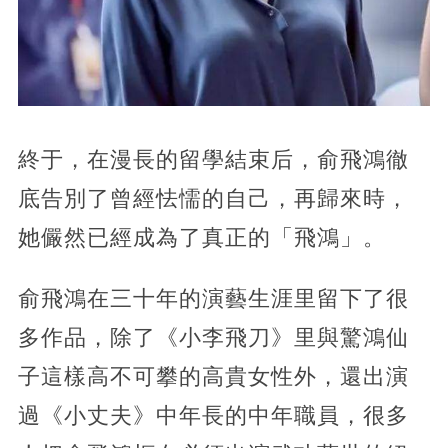
終于，在漫長的留學結束后，俞飛鴻徹
底告別了曾經怯懦的自己，再歸來時，
她儼然已經成為了真正的「飛鴻」。
俞飛鴻在三十年的演藝生涯里留下了很
多作品，除了《小李飛刀》里與驚鴻仙
子這樣高不可攀的高貴女性外，還出演
過《小丈夫》中年長的中年職員，很多