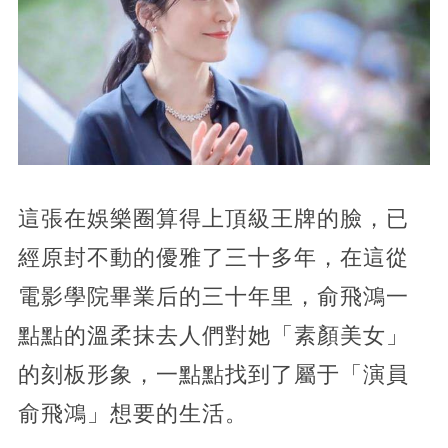
這張在娛樂圈算得上頂級王牌的臉，已
經原封不動的優雅了三十多年，在這從
電影學院畢業后的三十年里，俞飛鴻一
點點的溫柔抹去人們對她「素顏美女」
的刻板形象，一點點找到了屬于「演員
俞飛鴻」想要的生活。