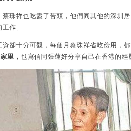
，蔡珠祥也吃盡了苦頭，他們同其他的深圳居
的工作。
資卻十分可觀，每個月蔡珠祥省吃儉用，都能
給家里，
也寫信同張蓮好分享自己在香港的經