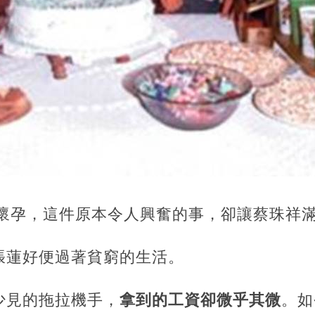
次懷孕，這件原本令人興奮的事，卻讓蔡珠祥
張蓮好便過著貧窮的生活。
少見的拖拉機手，
拿到的工資卻微乎其微
。如