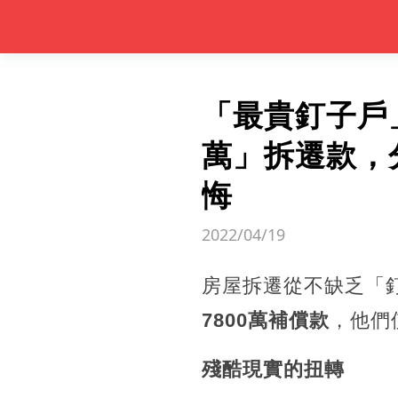
「最貴釘子戶
萬」拆遷款，
悔
2022/04/19
房屋拆遷從不缺乏「
7800萬補償款
，他們
殘酷現實的扭轉