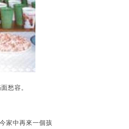
滿面愁容。
今家中再來一個孩