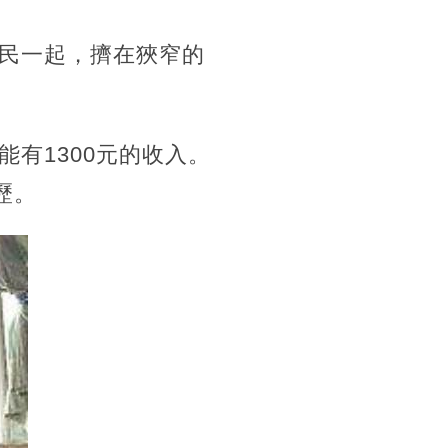
民一起，擠在狹窄的
有1300元的收入。
歷。