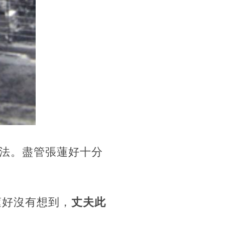
法。盡管張蓮好十分
蓮好沒有想到，
丈夫此