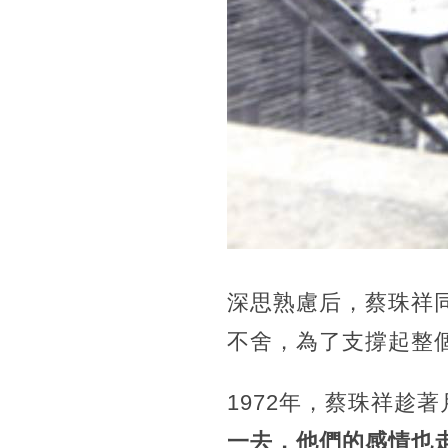
深思熟慮后，蔡珠祥
不舍，為了支撐起整
1972年，蔡珠祥趁
一去，他們的感情也