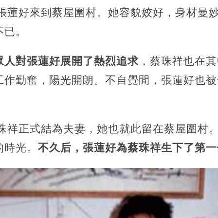
青張蓮好來到蔡屋圍村。她容貌姣好，身材曼
不已。
眾人對張蓮好展開了熱烈追求
，蔡珠祥也在其
工作勤奮，陽光開朗。不自覺間，張蓮好也被
蔡珠祥正式結為夫妻，她也就此留在蔡屋圍村
的時光。
不久后，張蓮好為蔡珠祥生下了第一