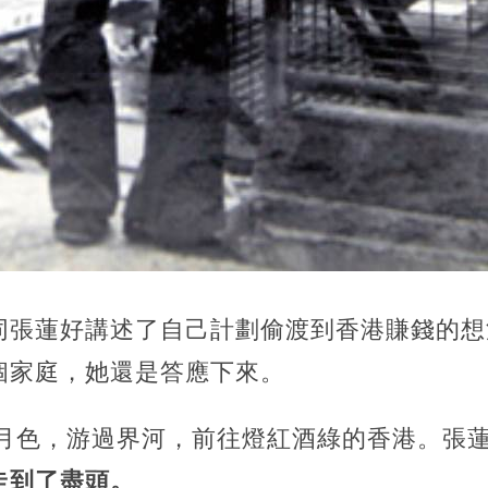
同張蓮好講述了自己計劃偷渡到香港賺錢的想
個家庭，她還是答應下來。
著月色，游過界河，前往燈紅酒綠的香港。張
走到了盡頭。