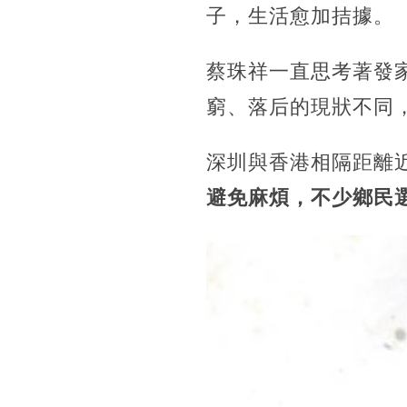
子，生活愈加拮據。
蔡珠祥一直思考著發
窮、落后的現狀不同
深圳與香港相隔距離
避免麻煩，不少鄉民