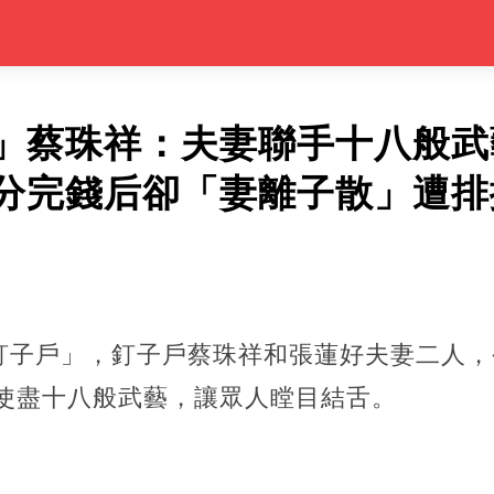
」蔡珠祥：夫妻聯手十八般武藝
分完錢后卻「妻離子散」遭排
釘子戶」，釘子戶蔡珠祥和張蓮好夫妻二人，
使盡十八般武藝，讓眾人瞠目結舌。