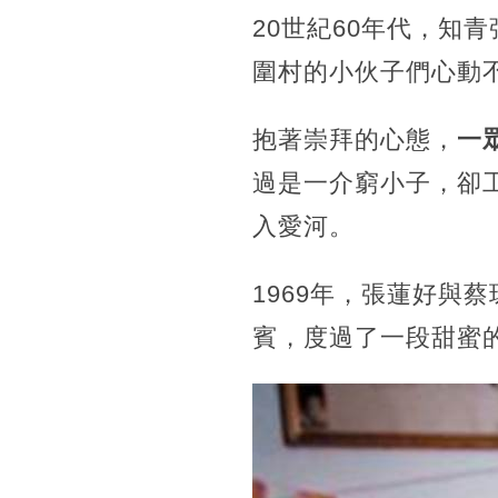
20世紀60年代，知
圍村的小伙子們心動
抱著崇拜的心態，
一
過是一介窮小子，卻
入愛河。
1969年，張蓮好與
賓，度過了一段甜蜜