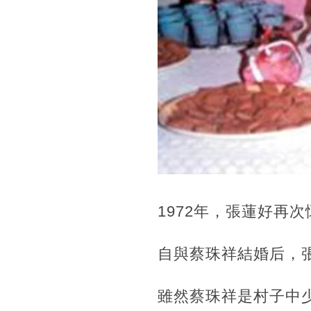
1972年，張蓮好再
自與蔡珠祥結婚后，
雖然蔡珠祥是村子中