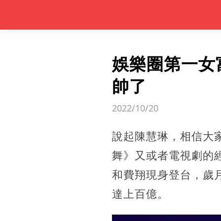
娛樂圈第一女
帥了
2022/10/20
說起陳慧琳，相信大
舞》又或者電視劇的
和費翔現身登台，歲
達上百億。