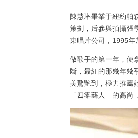
陳慧琳畢業于紐約帕森
策劃，后參與拍攝張
東唱片公司，1995
做歌手的第一年，便
斷，最紅的那幾年幾
美驚艷到，極力推薦
「四零藝人」的高尚