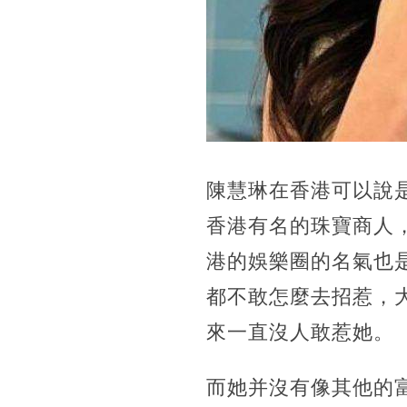
陳慧琳在香港可以說
香港有名的珠寶商人
港的娛樂圈的名氣也
都不敢怎麼去招惹，
來一直沒人敢惹她。
而她并沒有像其他的