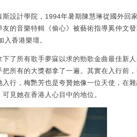
斯設計學院，1994年暑期陳慧琳從國外回
學友的音樂特輯《偷心》被藝術指導奚仲文發
年加入香港樂壇。
拿下了所有歌手夢寐以求的勁歌金曲最佳新人
乎把所有的大獎都拿了一遍。其實在入行前，
她入行，梅艷芳也是夸贊她像一位天使，在雜
，可見她在香港人心目中的地位。