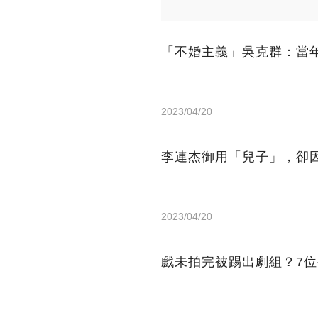
「不婚主義」吳克群：當
2023/04/20
李連杰御用「兒子」，卻因
2023/04/20
戲未拍完被踢出劇組？7