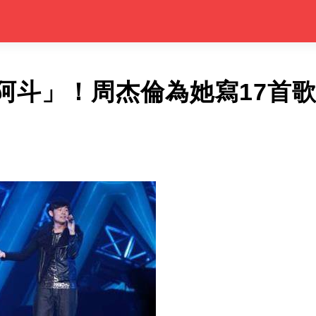
阿斗」！周杰倫為她寫17首