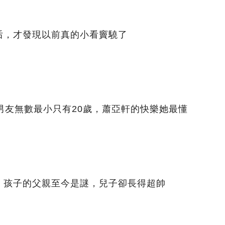
后，才發現以前真的小看竇驍了
男友無數最小只有20歲，蕭亞軒的快樂她最懂
，孩子的父親至今是謎，兒子卻長得超帥