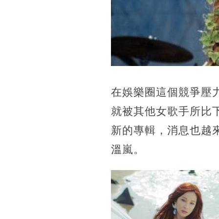
在娛樂圈這個競爭壓
就被其他女歌手所比
新的專輯，消息也越
溫嵐。