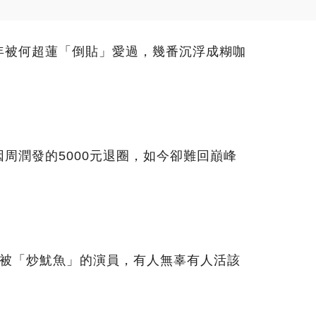
年被何超蓮「倒貼」愛過，幾番沉浮成糊咖
周潤發的5000元退圈，如今卻難回巔峰
位被「炒魷魚」的演員，有人無辜有人活該