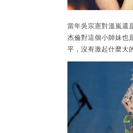
當年吳宗憲對溫嵐還
杰倫對這個小師妹也
平，沒有激起什麼大