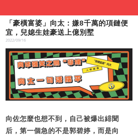
「豪橫富婆」向太：嫌8千萬的項鏈便
宜，兒媳生娃豪送上億別墅
2022/09/16
向佐怎麼也想不到，自己被爆出緋聞
后，第一個急的不是郭碧婷，而是向