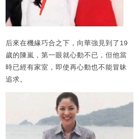
后來在機緣巧合之下，向華強見到了19
歲的陳嵐，第一眼就心動不已，但他當
時已經有家室，即使再心動也不能冒昧
追求。