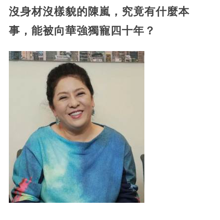
沒身材沒樣貌的陳嵐，究竟有什麼本
事，能被向華強獨寵四十年？