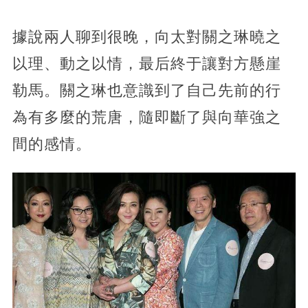
據說兩人聊到很晚，向太對關之琳曉之
以理、動之以情，最后終于讓對方懸崖
勒馬。關之琳也意識到了自己先前的行
為有多麼的荒唐，隨即斷了與向華強之
間的感情。