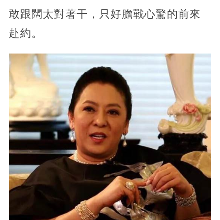
敢跟闊太對著干，只好膽戰心驚的前來
赴約。