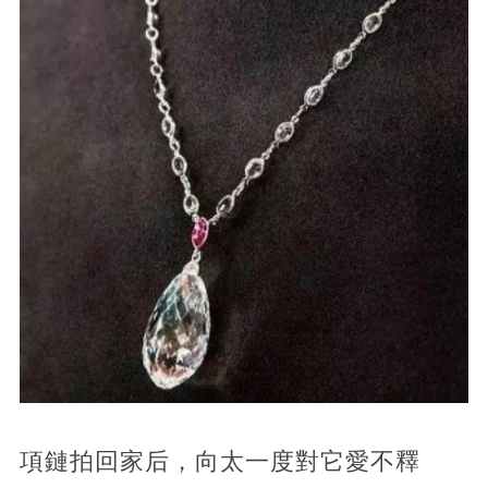
項鏈拍回家后，向太一度對它愛不釋