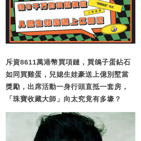
斥資8611萬港幣買項鏈，買鴿子蛋鉆石
如同買雞蛋，兒媳生娃豪送上億別墅當
獎勵，出席活動一身行頭直抵一套房，
「珠寶收藏大師」向太究竟有多壕？