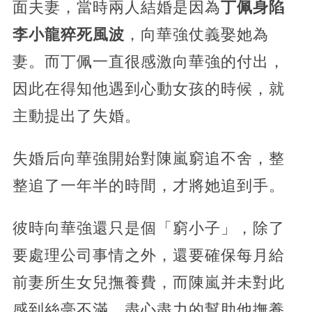
面夫妻，當時兩人結婚是因為
丁佩身陷
李小龍猝死風波
，向華強仗義娶她為
妻。而丁佩一直很感激向華強的付出，
因此在得知他遇到心動女孩的時候，就
主動提出了失婚。
失婚后向華強開始對陳嵐窮追不舍，整
整追了一年半的時間，才將她追到手。
彼時向華強還只是個「窮小子」，除了
要處理公司事情之外，還要確保每月給
前妻所生女兒撫養費，而陳嵐并未對此
感到絲毫不滿，盡心盡力的幫助他撫養