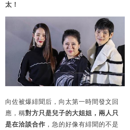
太！
向佐被爆緋聞后，向太第一時間發文回
應，稱
對方只是兒子的大姐姐，兩人只
是在洽談合作
，急的好像有緋聞的不是