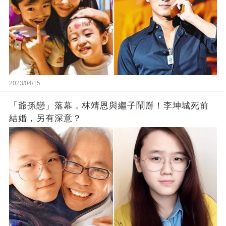
2023/04/15
「爺孫戀」落幕，林靖恩與繼子鬧掰！李坤城死前
結婚，另有深意？