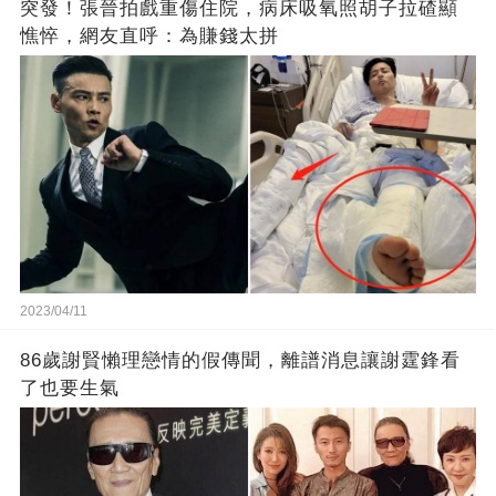
突發！張晉拍戲重傷住院，病床吸氧照胡子拉碴顯
憔悴，網友直呼：為賺錢太拼
2023/04/11
86歲謝賢懶理戀情的假傳聞，離譜消息讓謝霆鋒看
了也要生氣