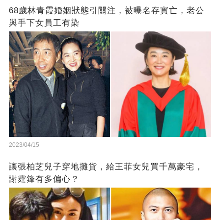
68歲林青霞婚姻狀態引關注，被曝名存實亡，老公
與手下女員工有染
2023/04/15
讓張柏芝兒子穿地攤貨，給王菲女兒買千萬豪宅，
謝霆鋒有多偏心？