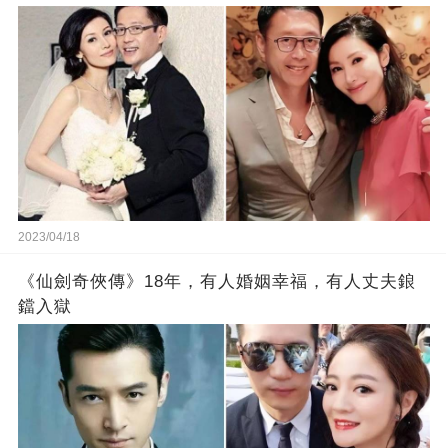
2023/04/18
《仙劍奇俠傳》18年，有人婚姻幸福，有人丈夫鋃
鐺入獄