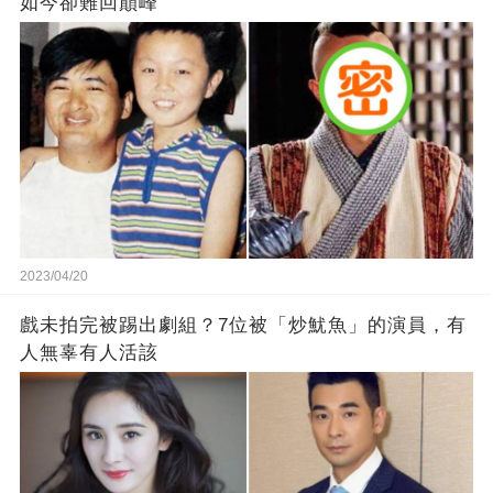
如今卻難回巔峰
2023/04/20
戲未拍完被踢出劇組？7位被「炒魷魚」的演員，有
人無辜有人活該