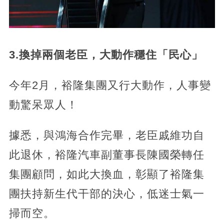
3.換掉兩個老臣，大動作穩住「民心」
今年2月，裕隆集團又行大動作，人事變
動驚呆眾人！
據悉，與鴻海合作完畢，老臣戚維功自
此退休，裕隆汽車副董事長陳國榮轉任
集團顧問，如此大換血，彰顯了裕隆集
團扶持新生代干部的決心，低迷士氣一
掃而空。