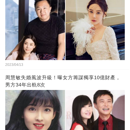
2023/04/13
周慧敏失婚風波升級！曝女方籌謀獨享10億財產，
男方34年出軌8次