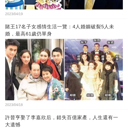
2023/04/19
賭王17名子女感情生活一覽：4人婚姻破裂5人未
婚，最高61歲仍單身
2023/04/18
許晉亨娶了李嘉欣后，錯失百億家產，人生還有一
大遺憾