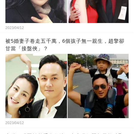
2023/04/12
被5婚妻子卷走五千萬，6個孩子無一親生，趙擎卻
甘當「接盤俠」？
2023/04/12