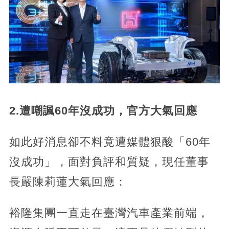
2.遭嘲諷60年沒成功，官方大氣回應
如此好消息卻不料竟遭媒體狠酸「60年
沒成功」，面對負評和質疑，現任董事
長嚴陳莉蓮大氣回應：
裕隆集團一直走在臺灣汽車產業前端，