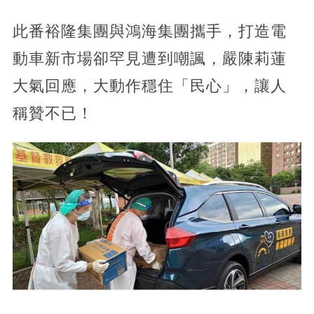
此番裕隆集團與鴻海集團攜手，打造電
動車新市場卻罕見遭到嘲諷，嚴陳莉蓮
大氣回應，大動作穩住「民心」，讓人
稱贊不已！