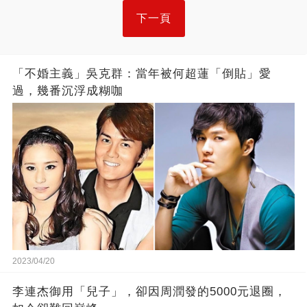
下一頁
「不婚主義」吳克群：當年被何超蓮「倒貼」愛
過，幾番沉浮成糊咖
2023/04/20
李連杰御用「兒子」，卻因周潤發的5000元退圈，