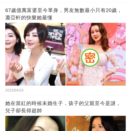
67歲億萬富婆至今單身，男友無數最小只有20歲，
蕭亞軒的快樂她最懂
2023/04/19
她在當紅的時候未婚生子，孩子的父親至今是謎，
兒子卻長得超帥