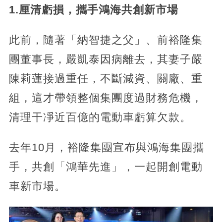
1.厘清虧損，攜手鴻海共創新市場
此前，隨著「納智捷之父」、前裕隆集
團董事長，嚴凱泰因病離去，其妻子嚴
陳莉蓮接過重任，不斷減資、關廠、重
組，這才帶領整個集團度過財務危機，
清理干凈近百億的電動車虧算欠款。
去年10月，裕隆集團宣布與鴻海集團攜
手，共創「鴻華先進」，一起開創電動
車新市場。