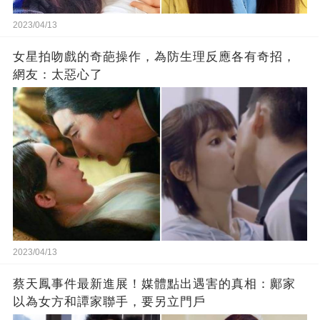
2023/04/13
女星拍吻戲的奇葩操作，為防生理反應各有奇招，
網友：太惡心了
2023/04/13
蔡天鳳事件最新進展！媒體點出遇害的真相：鄺家
以為女方和譚家聯手，要另立門戶