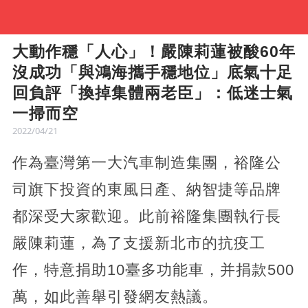
大動作穩「人心」！嚴陳莉蓮被酸60年
沒成功「與鴻海攜手穩地位」底氣十足
回負評「換掉集體兩老臣」：低迷士氣
一掃而空
2022/04/21
作為臺灣第一大汽車制造集團，裕隆公
司旗下投資的東風日產、納智捷等品牌
都深受大家歡迎。此前裕隆集團執行長
嚴陳莉蓮，為了支援新北市的抗疫工
作，特意捐助10臺多功能車，并捐款500
萬，如此善舉引發網友熱議。