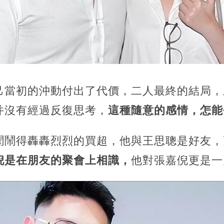
己當初的沖動付出了代價，二人最終的結局，
并沒有經過反復思考，
這種隨意的感情，怎能
聞鬧得轟轟烈烈的買超，他與王思聰是好友，
倪是在朋友的聚會上相識，
他對張嘉倪更是一