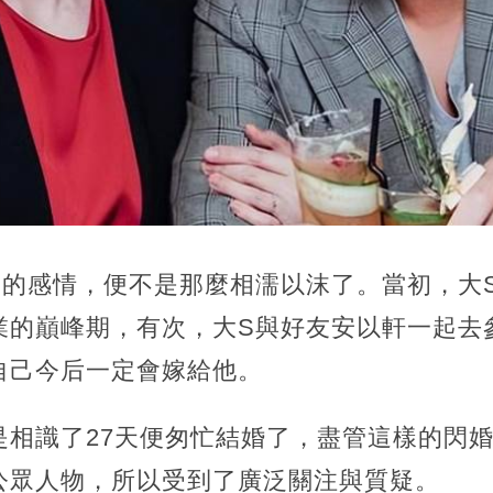
間的感情，便不是那麼相濡以沫了。當初，大
業的巔峰期，有次，大S與好友安以軒一起去
自己今后一定會嫁給他。
是相識了27天便匆忙結婚了，盡管這樣的閃
公眾人物，所以受到了廣泛關注與質疑。