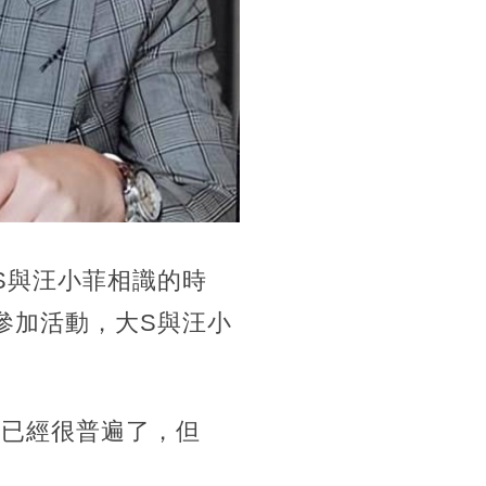
S與汪小菲相識的時
參加活動，大S與汪小
婚已經很普遍了，但