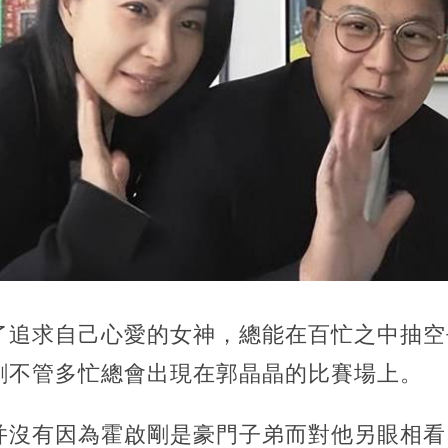
了追求自己心愛的女神，總能在百忙之中抽空
剛不管多忙總會出現在郭晶晶的比賽場上。
并沒有因為霍啟剛是豪門子弟而對他另眼相看