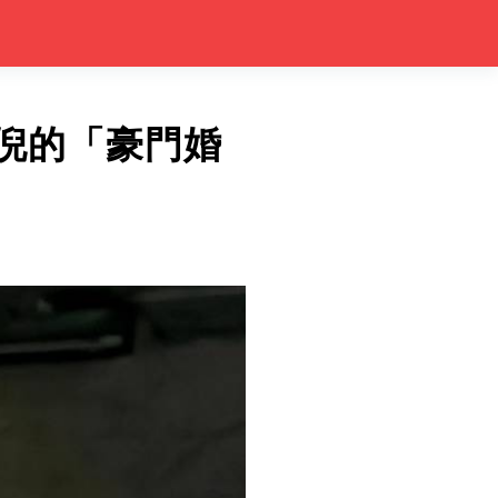
倪的「豪門婚