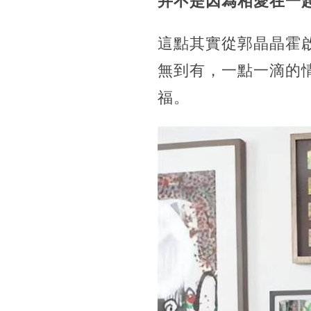
并不是因為相愛在一
這點其實從郭晶晶霍
無到有，一點一滴的
福。