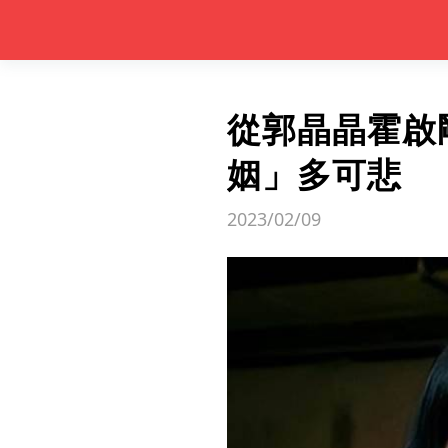
從郭晶晶霍啟
姻」多可悲
2023/02/09