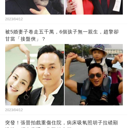
2023/04/12
被5婚妻子卷走五千萬，6個孩子無一親生，趙擎卻
甘當「接盤俠」？
2023/04/12
突發！張晉拍戲重傷住院，病床吸氧照胡子拉碴顯