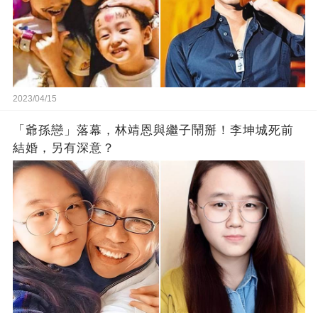
2023/04/15
「爺孫戀」落幕，林靖恩與繼子鬧掰！李坤城死前
結婚，另有深意？