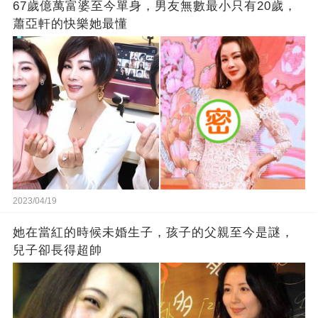
67歲億萬富婆至今單身，男友無數最小只有20歲，
蕭亞軒的快樂她最懂
2023/04/19
她在當紅的時候未婚生子，孩子的父親至今是謎，
兒子卻長得超帥