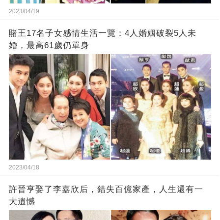
2023/04/19
賭王17名子女感情生活一覽：4人婚姻破裂5人未
婚，最高61歲仍單身
2023/04/18
許晉亨娶了李嘉欣后，錯失百億家產，人生還有一
大遺憾