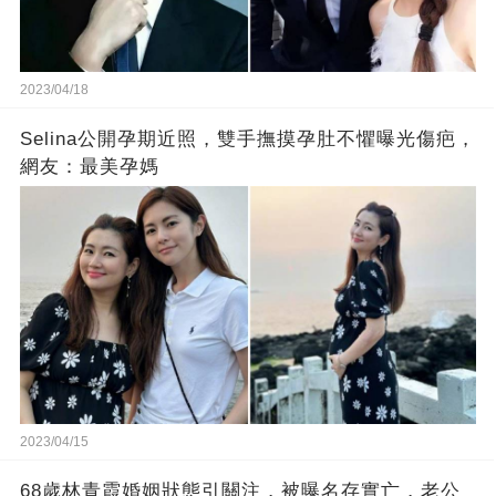
2023/04/18
Selina公開孕期近照，雙手撫摸孕肚不懼曝光傷疤，
網友：最美孕媽
2023/04/15
68歲林青霞婚姻狀態引關注，被曝名存實亡，老公