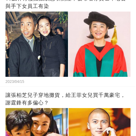
與手下女員工有染
2023/04/15
讓張柏芝兒子穿地攤貨，給王菲女兒買千萬豪宅，
謝霆鋒有多偏心？