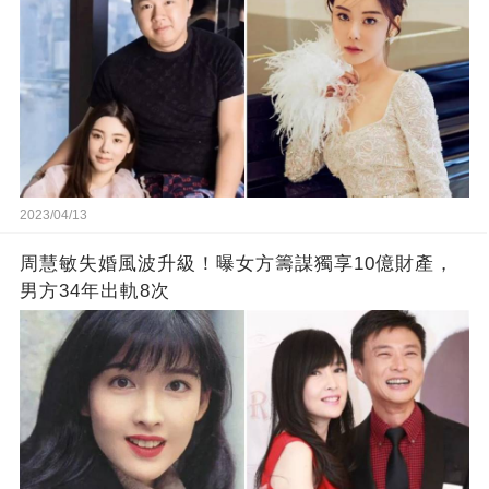
2023/04/13
周慧敏失婚風波升級！曝女方籌謀獨享10億財產，
男方34年出軌8次