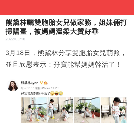
熊黛林曬雙胞胎女兒做家務，姐妹倆打
掃陽臺，被媽媽溫柔大贊好乖
2022/03/18
3月18日，熊黛林分享雙胞胎女兒萌照，
並且欣慰表示：孖寶能幫媽媽幹活了！