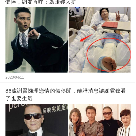
憔悴，網友直呼：為賺錢太拼
2023/04/11
86歲謝賢懶理戀情的假傳聞，離譜消息讓謝霆鋒看
了也要生氣