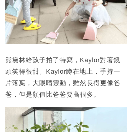
熊黛林給孩子拍了特寫，Kaylor對著鏡
頭笑得很甜。Kaylor蹲在地上，手持一
片落葉，大眼睛靈動，雖然長得更像爸
爸，但是顏值比爸爸要高很多。