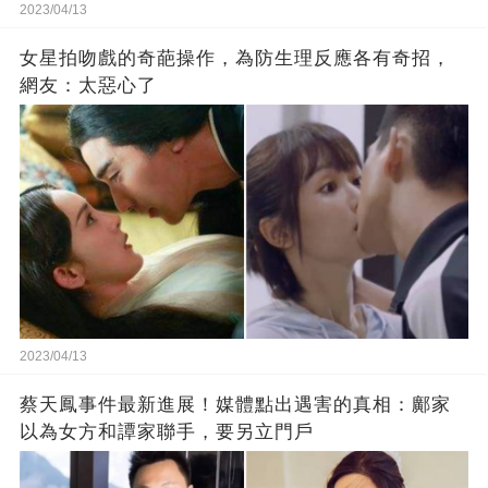
2023/04/13
女星拍吻戲的奇葩操作，為防生理反應各有奇招，
網友：太惡心了
2023/04/13
蔡天鳳事件最新進展！媒體點出遇害的真相：鄺家
以為女方和譚家聯手，要另立門戶