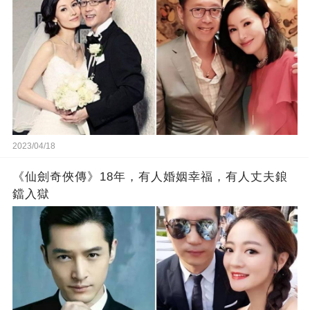
2023/04/18
《仙劍奇俠傳》18年，有人婚姻幸福，有人丈夫鋃
鐺入獄