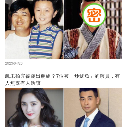
2023/04/20
戲未拍完被踢出劇組？7位被「炒魷魚」的演員，有
人無辜有人活該