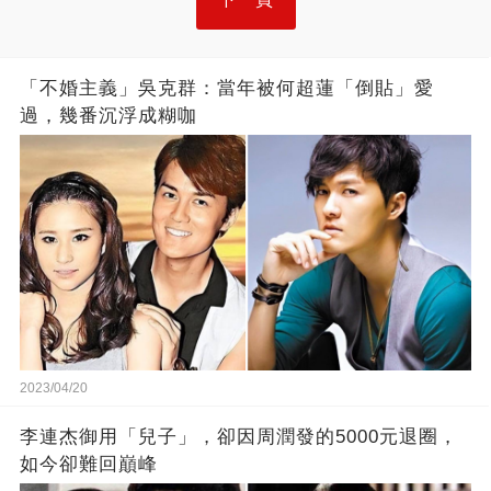
「不婚主義」吳克群：當年被何超蓮「倒貼」愛
過，幾番沉浮成糊咖
2023/04/20
李連杰御用「兒子」，卻因周潤發的5000元退圈，
如今卻難回巔峰