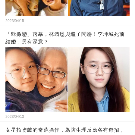
2023/04/15
「爺孫戀」落幕，林靖恩與繼子鬧掰！李坤城死前
結婚，另有深意？
2023/04/13
女星拍吻戲的奇葩操作，為防生理反應各有奇招，