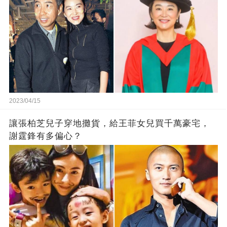
2023/04/15
讓張柏芝兒子穿地攤貨，給王菲女兒買千萬豪宅，
謝霆鋒有多偏心？