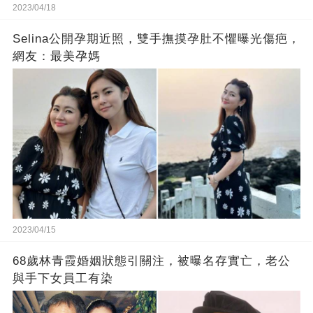
2023/04/18
Selina公開孕期近照，雙手撫摸孕肚不懼曝光傷疤，
網友：最美孕媽
2023/04/15
68歲林青霞婚姻狀態引關注，被曝名存實亡，老公
與手下女員工有染