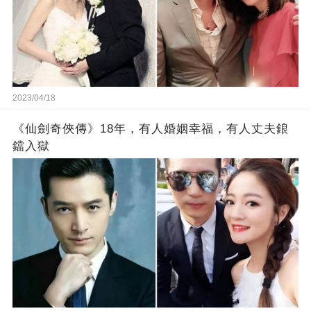
2023/04/18
《仙劍奇俠傳》18年，有人婚姻幸福，有人丈夫鋃
鐺入獄