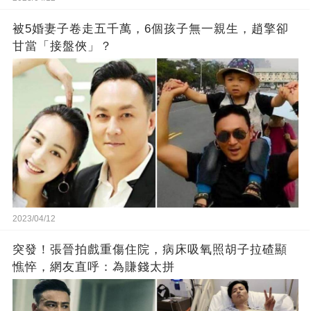
被5婚妻子卷走五千萬，6個孩子無一親生，趙擎卻
甘當「接盤俠」？
2023/04/12
突發！張晉拍戲重傷住院，病床吸氧照胡子拉碴顯
憔悴，網友直呼：為賺錢太拼