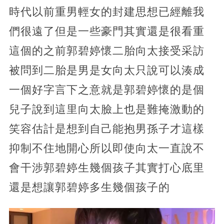
時代以前重男輕女的封建思想已經離我
們很遠了但是一些豪門其實還是很看重
這個的之前郭碧婷懷二胎向太接受采訪
被問到二胎是男是女向太只說可以湊成
一個好字言下之意就是郭碧婷懷的是個
兒子說到這里向太臉上也是難掩激動的
笑容估計是想到自己能抱男孫子才這樣
抑制不住地開心所以即使向太一直說不
會干涉郭碧婷生幾個孩子其實打心底里
還是想讓郭碧婷多生幾個孩子的