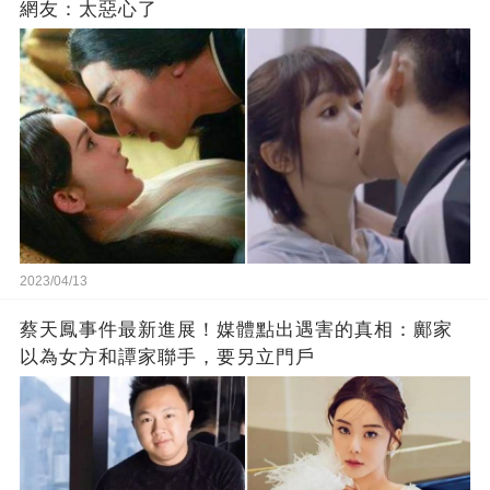
網友：太惡心了
2023/04/13
蔡天鳳事件最新進展！媒體點出遇害的真相：鄺家
以為女方和譚家聯手，要另立門戶