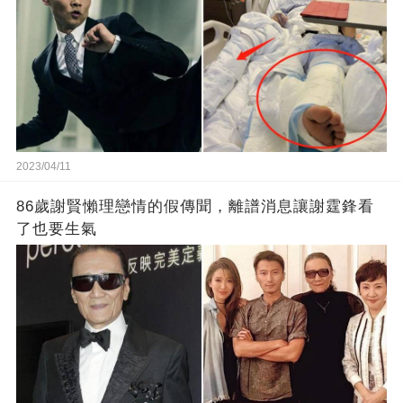
2023/04/11
86歲謝賢懶理戀情的假傳聞，離譜消息讓謝霆鋒看
了也要生氣