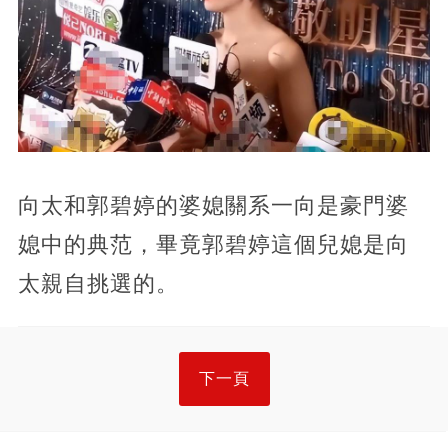
向太和郭碧婷的婆媳關系一向是豪門婆
媳中的典范，畢竟郭碧婷這個兒媳是向
太親自挑選的。
下一頁