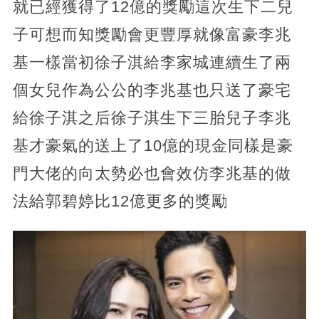
就已經獲得了12億的獎勵這次生下二兒
子可想而知獎勵會更豐厚就像富豪李兆
基一樣當初徐子淇給李家城連續生了兩
個女兒作為公公的李兆基也只送了豪宅
給徐子淇之后徐子淇生下三胎兒子李兆
基才豪氣的送上了10億的現金同樣是豪
門大佬的向太勢必也會效仿李兆基的做
法給郭碧婷比12億更多的獎勵