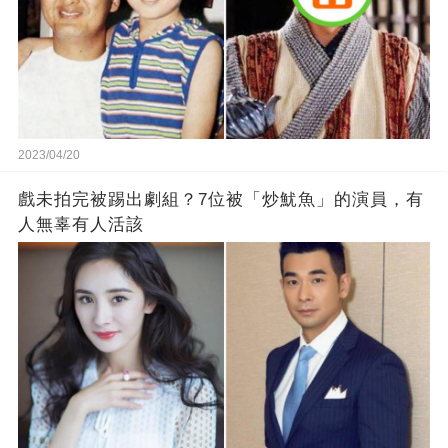
2023/04/20
戲未拍完被踢出劇組？7位被「炒魷魚」的演員，有
人無辜有人活該