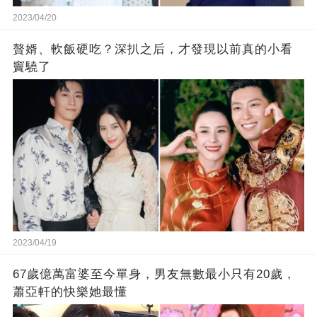
2023/04/20
贅婿、軟飯硬吃？深扒之后，才發現以前真的小看
竇驍了
2023/04/19
67歲億萬富婆至今單身，男友無數最小只有20歲，
蕭亞軒的快樂她最懂