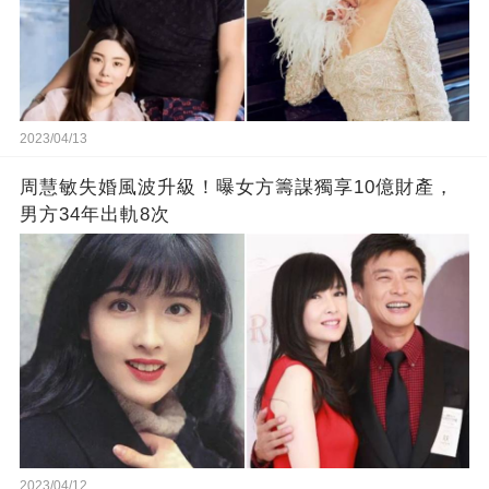
2023/04/13
周慧敏失婚風波升級！曝女方籌謀獨享10億財產，
男方34年出軌8次
2023/04/12