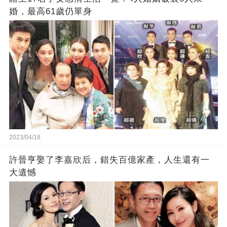
婚，最高61歲仍單身
2023/04/18
許晉亨娶了李嘉欣后，錯失百億家產，人生還有一
大遺憾