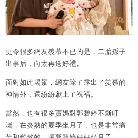
更令很多網友羨慕不已的是，二胎孫子
出事后，向太再送好禮。
面對如此場景，網友除了露出了羨慕的
神情外，還紛紛獻上了祝福。
當然，也有很多寶媽對郭碧婷不斷叮
囑，在炎熱的夏季坐月子，也是非常痛
苦和難熬的，讓郭碧婷好好坐月子。