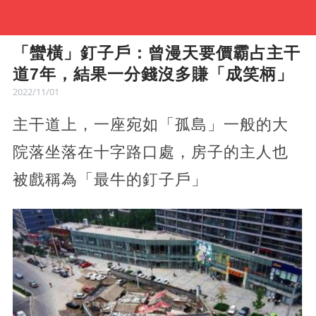
「蠻橫」釘子戶：曾漫天要價霸占主干
道7年，結果一分錢沒多賺「成笑柄」
2022/11/01
主干道上，一座宛如「孤島」一般的大
院落坐落在十字路口處，房子的主人也
被戲稱為「最牛的釘子戶」