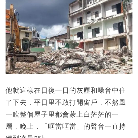
他就這樣在日復一日的灰塵和噪音中住
了下去，平日里不敢打開窗戶，不然風
一吹整個屋子里都會蒙上白茫茫的一
層，晚上，「哐當哐當」的聲音一直持