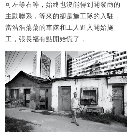
可左等右等，始終也沒能得到開發商的
主動聯系，等來的卻是施工隊的入駐，
當浩浩蕩蕩的車隊和工人進入開始施
工，張長福有點開始慌了，